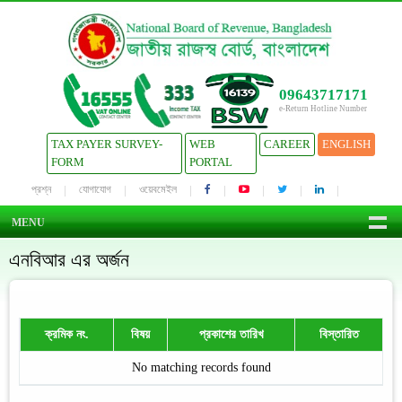
09643717171
e-Return Hotline Number
TAX PAYER SURVEY-
WEB
CAREER
ENGLISH
FORM
PORTAL
প্রশ্ন
যোগাযোগ
ওয়েবমেইল
MENU
এনবিআর এর অর্জন
ক্রমিক নং.
বিষয়
প্রকাশের তারিখ
বিস্তারিত
No matching records found