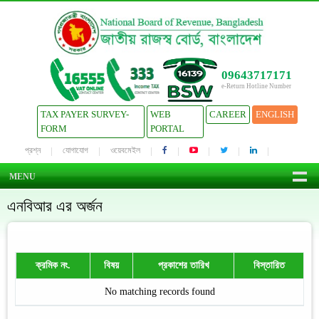
09643717171
e-Return Hotline Number
TAX PAYER SURVEY-
WEB
CAREER
ENGLISH
FORM
PORTAL
প্রশ্ন
যোগাযোগ
ওয়েবমেইল
MENU
এনবিআর এর অর্জন
ক্রমিক নং.
বিষয়
প্রকাশের তারিখ
বিস্তারিত
No matching records found