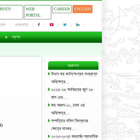
URVEY-
WEB
CAREER
ENGLISH
PORTAL
াযোগ
ওয়েবমেইল
প্রশ্ন
প্রকাশনা
উৎসে কর কর্তন/সংগ্রহ সংক্রান্ত
অধিক্ষেত্র…
২০২৫-২৬ অর্থবছরের জুন’২৬
মাস এবং…
কর অঞ্চল-১০, ঢাকা এর
অধিক্ষেত্র…
সম্পত্তির দলিল নিবন্ধনের
4)
ক্ষেত্রে দানকর…
২০২৩-২০২৪ করবর্ষের স্বাভাবিক