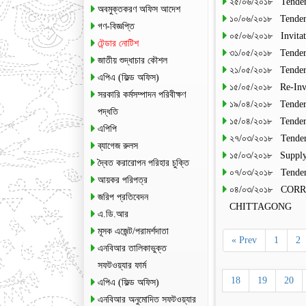
২৫/০৬/২০১৮ Tender
অবমুক্তকরণ অফিস আদেশ
১০/০৬/২০১৮ Tender
গণ-বিজ্ঞপ্তি
০৫/০৬/২০১৮ Invitat
টেন্ডার নোটিশ
৩১/০৫/২০১৮ Tender 
জাতীয় শুদ্ধাচার কৌশল
২১/০৫/২০১৮ Tender
এপিএ (ফিল্ড অফিস)
১৫/০৫/২০১৮ Re-Invi
সরকারি কর্মসম্পাদন পরিবীক্ষণ
১৯/০৪/২০১৮ Tend
পদ্ধতি
১৫/০৪/২০১৮ Tender
এপিপি
২৭/০৩/২০১৮ Tender
ব্যাগেজ রুলস
১৫/০৩/২০১৮ Supply
দ্বৈত করারোপন পরিহার চুক্তি
০৭/০৩/২০১৮ Tender
আয়কর পরিপত্র
০৪/০৩/২০১৮ CO
জরিপ প্রতিবেদন
CHITTAGONG
এ.ডি.আর
মূসক এজেন্ট/পরামর্শদাতা
« Prev
1
2
এনবিআর তালিকাভুক্ত
সফটওয়্যার ফার্ম
18
19
20
এপিএ (ফিল্ড অফিস)
এনবিআর অনুমোদিত সফটওয়্যার