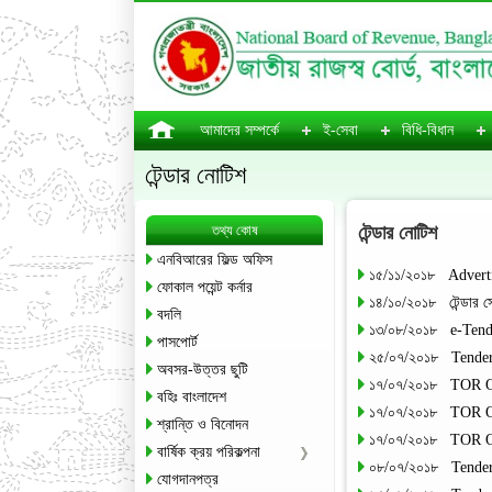
আমাদের সম্পর্কে
ই-সেবা
বিধি-বিধান
টেন্ডার নোটিশ
তথ্য কোষ
টেন্ডার নোটিশ
এনবিআরের ফিল্ড অফিস
১৫/১১/২০১৮ Adverti
ফোকাল পয়েন্ট কর্নার
১৪/১০/২০১৮ টেন্ডার 
বদলি
১৩/০৮/২০১৮ e-Tende
পাসপোর্ট
২৫/০৭/২০১৮ Tender
অবসর-উত্তর ছুটি
১৭/০৭/২০১৮ TO
বহিঃ বাংলাদেশ
১৭/০৭/২০১৮ TOR
শ্রান্তি ও বিনোদন
১৭/০৭/২০১৮ TO
বার্ষিক ক্রয় পরিকল্পনা
০৮/০৭/২০১৮ Tender
যোগদানপত্র