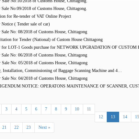
 Sale No:10/2018 of Customs House, Chittagong.
 Sale No:09/2018 of Customs House, Chittagong.
ion for Re-tender of VAT Online Project
Notice ( Tender sale of car)
 Sale No: 08/2018 of Customs House, Chittagong
tation for Tender (National) of Custom House Chittagong
er for LOT-1 Goods purchase for NETWORK UPGRADATION OF CUSTO
 Sale No: 06/2018 of Customs House, Chittagong
 Sale No: 05/2018 of Customs House, Chittagong
, Installation, Commissioning of Baggage Scanning Machine and 4…
 Sale No: 04/2018 of Customs House, Chittagong
RRIGENDUM NOTICE: OPERATONS MAINTENANCE OF SCANNER, CU
3
4
5
6
7
8
9
10
11
12
13
14
1
21
22
23
Next »