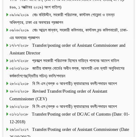
৪৬৬, ১ অক্টোবর ২০১৯) অংশ বাতিল)
০৯/০৯/২০১৯ মোঃ মহিউদ্দীন, সহকারী পরিচালক, কাস্টমস গোয়েন্দা ও তদন্ত
অধিদপ্তর, ঢাকা এর অবসরের প্রজ্ঞাপন
০৬/০৮/২০১৯ মোঃ আব্দুল মান্নান, সহকারী কমিশনার, কাস্টমস বন্ড কমিশনারেট, ঢাকা-
এর অবসরের প্রজ্ঞাপন
১৭/০৭/২০১৮ Transfer/posting order of Assistant Commissioner and
Assistant Director
১৫/০৭/২০১৮ প্রকল্পে সহকারী পরিচালক হিসেবে দায়িত্ব পালনের আদেশ বাতিল
০৫/০৩/২০১৮ জাতীয় বাজস্ব বোর্ডের অধীন শুল্ক, আবগারী এবং ভ্যাট অনুবিভাগের
কর্মকর্তাগণের(দ্বিতীয় সচিব) বদলি/পদায়ন
২৮/০২/২০১৮ বি সি এস (শুল্ক ও আবগারী) ক্যাডারদের বদলী/পদায়ন আদেশ
২৮/০২/২০১৮ Revised Transfer/Posting order of Assistant
Commissioner (CEV)
২৬/০২/২০১৮ বি সি এস (শুল্ক ও আবগারী) ক্যাডারদের বদলী/পদায়ন আদেশ
০১/০১/২০১৮ Transfer/Posting order of DC/AC of Customs (Date: 01-
12-2018)
২৬/১০/২০১৭ Transfer/Posting order of Assistant Commissioner (Date