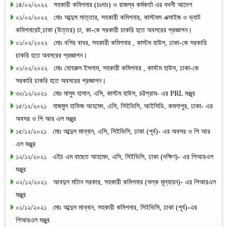
১৪/০২/২০২২ সহকারী কমিশনার (চঃদাঃ) ও রাজস্ব কর্মকর্তা এর বদলী আদেশ
০১/০২/২০২২ মোঃ আব্দুস সাত্তার, সহকারী কমিশনার, কাস্টমস এক্সাইজ ও ভ্যাট
কমিশনারেট,ঢাকা (উত্তর) ঢা, কা-কে সরকারী চাকরি হতে অবসরের প্রজ্ঞাপন।
০১/০২/২০২২ মোঃ বশির বাবর, সহকারী কমিশনার , কাস্টম হাউস, ঢাকা-কে সরকারি
চাকরি হতে অবসরের প্রজ্ঞাপন।
০১/০২/২০২২ মোঃ যোহরুল ইসলাম, সহকারী কমিশনার , কাস্টম হাউস, ঢাকা-কে
সরকারি চাকরি হতে অবসরের প্রজ্ঞাপন।
৩০/১২/২০২১ মোঃ মাসুদ হাসান, এসি, কাস্টম হাউস, চট্টগ্রাম- এর PRL মঞ্জুর
১৫/১২/২০২১ নাজমুল হাফিজ আহমেদ, এসি, সিইভিসি, আইসিডি, কমলাপুর, ঢাকা- এর
অবসর ও পি আর এল মঞ্জুর
১৫/১২/২০২১ মোঃ আব্দুল মান্নান, এসি, সিইভিসি, ঢাকা (পূর্ব)- এর অবসর ও পি আর
এল মঞ্জুর
১২/১২/২০২১ এইচ এম বাছেত আহমেদ, এসি, সিইভিসি, ঢাকা (দক্ষিণ)- এর পিআরএল
মঞ্জুর
০২/১২/২০২১ আবদুল মতিন সরকার, সহকারী কমিশনার (শুল্ক মূল্যায়ন)- এর পিআরএল
মঞ্জুর
০১/১২/২০২১ মোঃ আব্দুল মান্নান, সহকারী কমিশনার, সিইভিসি, ঢাকা (পূর্ব)-এর
পিআরএল মঞ্জুর