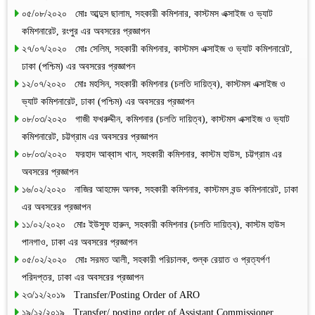
০৫/০৮/২০২০ মোঃ আব্দুস ছালাম, সহকারী কমিশনার, কাস্টমস এক্সাইজ ও ভ্যাট
কমিশনারেট, রংপুর এর অবসরের প্রজ্ঞাপন
২৭/০৭/২০২০ মোঃ সেলিম, সহকারী কমিশনার, কাস্টমস এক্সাইজ ও ভ্যাট কমিশনারেট,
ঢাকা (পশ্চিম) এর অবসরের প্রজ্ঞাপন
১২/০৭/২০২০ মোঃ মহসিন, সহকারী কমিশনার (চলতি দায়িত্ব), কাস্টমস এক্সাইজ ও
ভ্যাট কমিশনারেট, ঢাকা (পশ্চিম) এর অবসরের প্রজ্ঞাপন
০৮/০৩/২০২০ গাজী ফখরুদ্দীন, কমিশনার (চলতি দায়িত্ব), কাস্টমস এক্সাইজ ও ভ্যাট
কমিশনারেট, চট্টগ্রাম এর অবসরের প্রজ্ঞাপন
০৮/০৩/২০২০ ফরহাদ আব্বাস খান, সহকারী কমিশনার, কাস্টম হাউস, চট্টগ্রাম এর
অবসরের প্রজ্ঞাপন
১৬/০২/২০২০ নাজির আহমেদ অলক, সহকারী কমিশনার, কাস্টমস বন্ড কমিশনারেট, ঢাকা
এর অবসরের প্রজ্ঞাপন
১১/০২/২০২০ মোঃ ইউসুফ হারুন, সহকারী কমিশনার (চলতি দায়িত্ব), কাস্টম হাউস
পানগাও, ঢাকা এর অবসরের প্রজ্ঞাপন
০৫/০২/২০২০ মোঃ সরমত আলী, সহকারী পরিচালক, শুল্ক রেয়াত ও প্রত্যর্পণ
পরিদপ্তর, ঢাকা এর অবসরের প্রজ্ঞাপন
২৩/১২/২০১৯ Transfer/Posting Order of ARO
১৯/১২/২০১৯ Transfer/ posting order of Assistant Commissioner