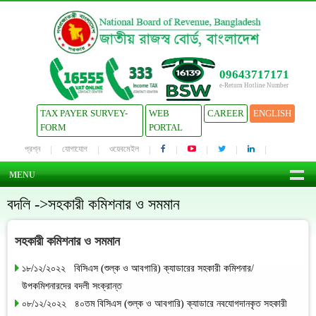
09643717171
e-Return Hotline Number
TAX PAYER SURVEY-
WEB
CAREER
ENGLISH
FORM
PORTAL
প্রশ্ন
যোগাযোগ
ওয়েবমেইল
MENU
বদলি ->সহকারী কমিশনার ও সমমান
সহকারী কমিশনার ও সমমান
১৮/১২/২০২২ বিসিএস (শুল্ক ও আবগারি) ক্যাডারের সহকারী কমিশনার/
উপকমিশনারদের বদলী সংক্রান্ত
০৮/১২/২০২২ ৪০তম বিসিএস (শুল্ক ও আবগারি) ক্যাডারে নবযোগদানকৃত সহকারী