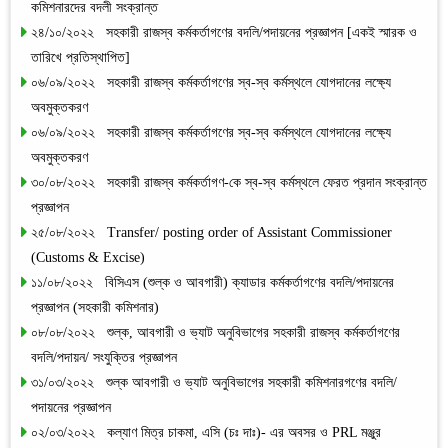
কমিশনারদের বদলী সংক্রান্ত
২৪/১০/২০২২ সহকারী রাজস্ব কর্মকর্তাগণের বদলি/পদায়নের প্রজ্ঞাপন [একই স্মারক ও
তারিখে প্রতিস্থাপিত]
০৬/০৯/২০২২ সহকারী রাজস্ব কর্মকর্তাগণের স্ব-স্ব কর্মস্থলে যোগদানের লক্ষ্যে
অবমুক্তকরণ
০৬/০৯/২০২২ সহকারী রাজস্ব কর্মকর্তাগণের স্ব-স্ব কর্মস্থলে যোগদানের লক্ষ্যে
অবমুক্তকরণ
৩০/০৮/২০২২ সহকারী রাজস্ব কর্মকর্তাগণ-কে স্ব-স্ব কর্মস্থলে ফেরত প্রদান সংক্রান্ত
প্রজ্ঞাপন
২৫/০৮/২০২২ Transfer/ posting order of Assistant Commissioner
(Customs & Excise)
১১/০৮/২০২২ বিসিএস (শুল্ক ও আবগারী) ক্যাডার কর্মকর্তাগণের বদলি/পদায়নের
প্রজ্ঞাপন (সহকারী কমিশনার)
০৮/০৮/২০২২ শুল্ক, আবগারী ও ভ্যাট অনুবিভাগের সহকারী রাজস্ব কর্মকর্তাগণের
বদলি/পদায়ন/ সংযুক্তির প্রজ্ঞাপন
৩১/০৩/২০২২ শুল্ক আবগারী ও ভ্যাট অনুবিভাগের সহকারী কমিশনারগণের বদলি/
পদায়নের প্রজ্ঞাপন
০২/০৩/২০২২ কল্যাণ মিত্র চাকমা, এসি (চঃ দাঃ)- এর অবসর ও PRL মঞ্জুর