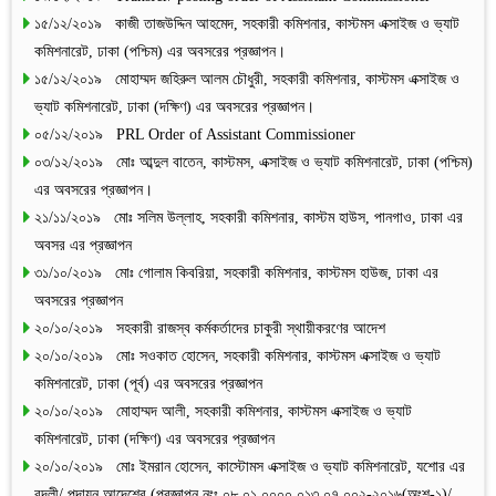
১৫/১২/২০১৯ কাজী তাজউদ্দিন আহমেদ, সহকারী কমিশনার, কাস্টমস এক্সাইজ ও ভ্যাট
কমিশনারেট, ঢাকা (পশ্চিম) এর অবসরের প্রজ্ঞাপন।
১৫/১২/২০১৯ মোহাম্মদ জহিরুল আলম চৌধুরী, সহকারী কমিশনার, কাস্টমস এক্সাইজ ও
ভ্যাট কমিশনারেট, ঢাকা (দক্ষিণ) এর অবসরের প্রজ্ঞাপন।
০৫/১২/২০১৯ PRL Order of Assistant Commissioner
০৩/১২/২০১৯ মোঃ আব্দুল বাতেন, কাস্টমস, এক্সাইজ ও ভ্যাট কমিশনারেট, ঢাকা (পশ্চিম)
এর অবসরের প্রজ্ঞাপন।
২১/১১/২০১৯ মোঃ সলিম উল্লাহ, সহকারী কমিশনার, কাস্টম হাউস, পানগাও, ঢাকা এর
অবসর এর প্রজ্ঞাপন
৩১/১০/২০১৯ মোঃ গোলাম কিবরিয়া, সহকারী কমিশনার, কাস্টমস হাউজ, ঢাকা এর
অবসরের প্রজ্ঞাপন
২০/১০/২০১৯ সহকারী রাজস্ব কর্মকর্তাদের চাকুরী স্থায়ীকরণের আদেশ
২০/১০/২০১৯ মোঃ সওকাত হোসেন, সহকারী কমিশনার, কাস্টমস এক্সাইজ ও ভ্যাট
কমিশনারেট, ঢাকা (পূর্ব) এর অবসরের প্রজ্ঞাপন
২০/১০/২০১৯ মোহাম্মদ আলী, সহকারী কমিশনার, কাস্টমস এক্সাইজ ও ভ্যাট
কমিশনারেট, ঢাকা (দক্ষিণ) এর অবসরের প্রজ্ঞাপন
২০/১০/২০১৯ মোঃ ইমরান হোসেন, কাস্টোমস এক্সাইজ ও ভ্যাট কমিশনারেট, যশোর এর
বদলী/ পদায়ন আদেশের (প্রজ্ঞাপন নংঃ ০৮.০১.০০০০.০১৩.০৭.০০২-২০১৬(অংশ-১)/