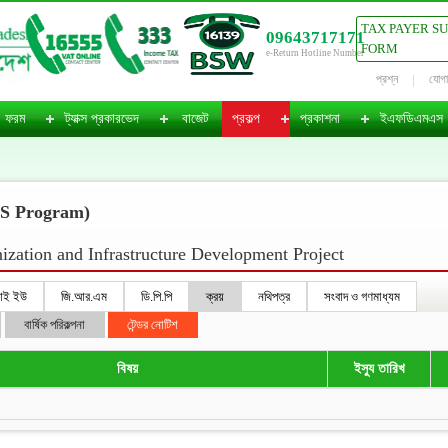
TAX PAYER S
09643717171
FORM
e-Return Hotline Number
প্রশ্ন
যোগ
ফরম
ট্যাক্স প্রকারভেদ
বাজেট
প্রকল্প
প্রকাশনা
ইএফডিএমএস
 Program)
zation and Infrastructure Development Project
আই ইউ
জি.আর.এম
ডি.পি.পি
ক্রয়
নথিপত্র
সংবাদ ও গণমাধ্যম
বার্ষিক পরিকল্পনা
টেন্ডর নোটিশ
বিষয়
ইস্যু তারিখ