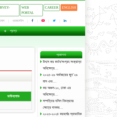
URVEY-
WEB
CAREER
ENGLISH
PORTAL
াযোগ
ওয়েবমেইল
প্রশ্ন
প্রকাশনা
উৎসে কর কর্তন/সংগ্রহ সংক্রান্ত
অধিক্ষেত্র…
২০২৫-২৬ অর্থবছরের জুন’২৬
মাস এবং…
কর অঞ্চল-১০, ঢাকা এর
অধিক্ষেত্র…
ডাউনলোড
সম্পত্তির দলিল নিবন্ধনের
ক্ষেত্রে দানকর…
২০২৩-২০২৪ করবর্ষের স্বাভাবিক