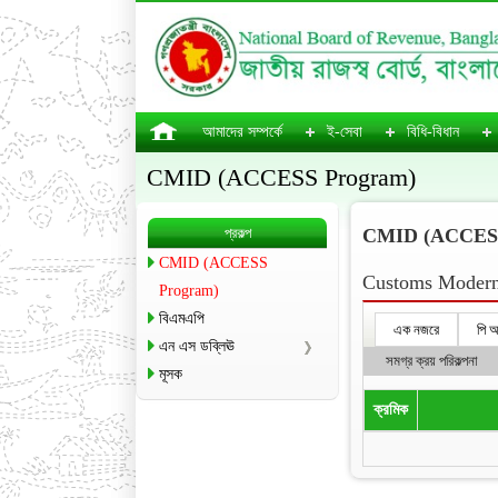
আমাদের সম্পর্কে
ই-সেবা
বিধি-বিধান
CMID (ACCESS Program)
প্রকল্প
CMID (ACCESS
CMID (ACCESS
Customs Moderni
Program)
বিএমএপি
এক নজরে
পি 
এন এস ডব্লিঊ
সমগ্র ক্রয় পরিকল্পনা
মূসক
ক্রমিক