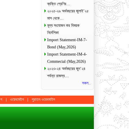
ব্যক্তি শ্রেণির…
২০২৫-২৬ অর্থবছরের জুলাই’২৫
মাস থেকে…
মূল্য সংযোজন কর বিষয়ক
নির্দেশিকা
Import Statement-IM-7-
Bond (May,2026)
Import Statement-IM-4-
Commecial (May,2026)
২০২৩-২৪ অর্থবছরের জুন’২৪
পর্যন্ত রাজস্ব…
সকল..
োগ
ওয়েবমেইল
পুরাতন ওয়েবমাইল