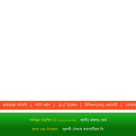
ব্যবহারের শর্তাবলী
সাইট ম্যাপ
A-Z ইনডেক্স
বিসিএস (কর) একাডেমী
যোগায
সর্বসত্ত্ব সংরক্ষিত © ২০১১-২০২৬
জাতীয় রাজস্ব বোর্ড
নকশা এবং উন্নয়নে
ধ্রুপদী টেকনো কনসোর্টিয়াম লি: