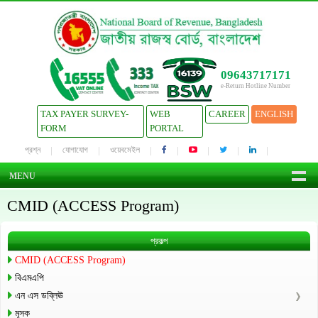
09643717171
e-Return Hotline Number
TAX PAYER SURVEY-
WEB
CAREER
ENGLISH
FORM
PORTAL
প্রশ্ন
যোগাযোগ
ওয়েবমেইল
MENU
CMID (ACCESS Program)
প্রকল্প
CMID (ACCESS Program)
বিএমএপি
এন এস ডব্লিঊ
মূসক