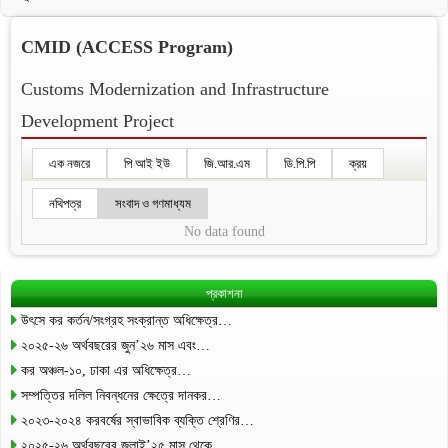
CMID (ACCESS Program)
Customs Modernization and Infrastructure
Development Project
এক নজরে
পি আই ইউ
জি.আর.এম
ডি.পি.পি
ক্রয়
নথিপত্র
সংবাদ ও গণমাধ্যম
No data found
প্রকাশনা
উৎসে কর কর্তন/সংগ্রহ সংক্রান্ত অধিক্ষেত্র…
২০২৫-২৬ অর্থবছরের জুন’২৬ মাস এবং…
কর অঞ্চল-১০, ঢাকা এর অধিক্ষেত্র…
সম্পত্তির দলিল নিবন্ধনের ক্ষেত্রে দানকর…
২০২৩-২০২৪ করবর্ষের স্বাভাবিক ব্যক্তি শ্রেণির…
২০২৫-২৬ অর্থবছরের জুলাই’২৫ মাস থেকে…