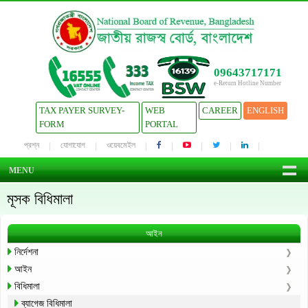
09643717171
e-Return Hotline Number
TAX PAYER SURVEY-
WEB
CAREER
ENGLISH
FORM
PORTAL
প্রশ্ন
যোগাযোগ
ওয়েবমেইল
MENU
মূসক বিধিমালা
আইন
নির্দেশনা
আইন
বিধিমালা
ব্যাগেজ বিধিমালা