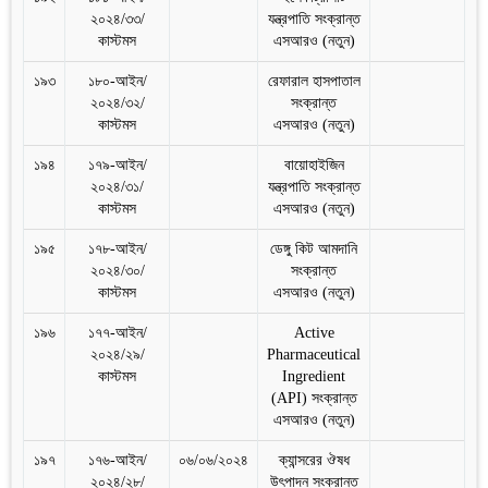
২০২৪/৩৩/
যন্ত্রপাতি সংক্রান্ত
কাস্টমস
এসআরও (নতুন)
১৯৩
১৮০-আইন/
রেফারাল হাসপাতাল
২০২৪/৩২/
সংক্রান্ত
কাস্টমস
এসআরও (নতুন)
১৯৪
১৭৯-আইন/
বায়োহাইজিন
২০২৪/৩১/
যন্ত্রপাতি সংক্রান্ত
কাস্টমস
এসআরও (নতুন)
১৯৫
১৭৮-আইন/
ডেঙ্গু কিট আমদানি
২০২৪/৩০/
সংক্রান্ত
কাস্টমস
এসআরও (নতুন)
১৯৬
১৭৭-আইন/
Active
২০২৪/২৯/
Pharmaceutical
কাস্টমস
Ingredient
(API) সংক্রান্ত
এসআরও (নতুন)
১৯৭
১৭৬-আইন/
০৬/০৬/২০২৪
ক্যান্সরের ঔষধ
২০২৪/২৮/
উৎপাদন সংক্রান্ত