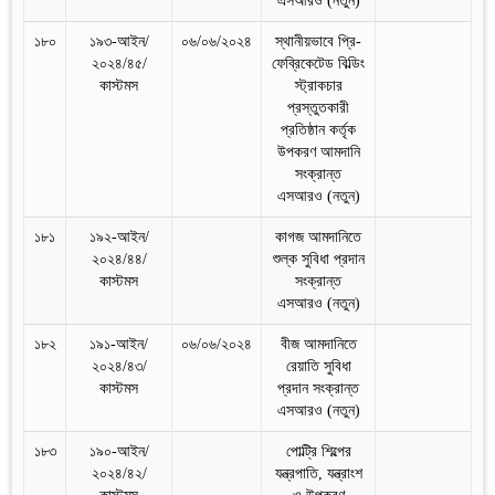
এসআরও (নতুন)
১৮০
১৯৩-আইন/
০৬/০৬/২০২৪
স্থানীয়ভাবে প্রি-
২০২৪/৪৫/
ফেব্রিকেটেড বিল্ডিং
কাস্টমস
স্ট্রাকচার
প্রস্তুতকারী
প্রতিষ্ঠান কর্তৃক
উপকরণ আমদানি
সংক্রান্ত
এসআরও (নতুন)
১৮১
১৯২-আইন/
কাগজ আমদানিতে
২০২৪/৪৪/
শুল্ক সুবিধা প্রদান
কাস্টমস
সংক্রান্ত
এসআরও (নতুন)
১৮২
১৯১-আইন/
০৬/০৬/২০২৪
বীজ আমদানিতে
২০২৪/৪৩/
রেয়াতি সুবিধা
কাস্টমস
প্রদান সংক্রান্ত
এসআরও (নতুন)
১৮৩
১৯০-আইন/
পোল্ট্রি শিল্পের
২০২৪/৪২/
যন্ত্রপাতি, যন্ত্রাংশ