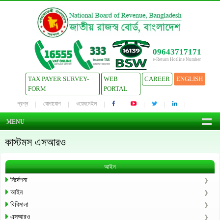
09643717171
e-Return Hotline Number
TAX PAYER SURVEY-
WEB
CAREER
ENGLISH
FORM
PORTAL
প্রশ্ন
যোগাযোগ
ওয়েবমেইল
MENU
কাস্টমস এসআরও
আইন
নির্দেশনা
আইন
বিধিমালা
এসআরও