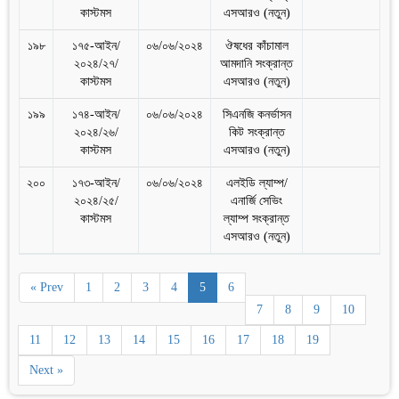
কাস্টমস
এসআরও (নতুন)
১৯৮
১৭৫-আইন/
০৬/০৬/২০২৪
ঔষধের কাঁচামাল
২০২৪/২৭/
আমদানি সংক্রান্ত
কাস্টমস
এসআরও (নতুন)
১৯৯
১৭৪-আইন/
০৬/০৬/২০২৪
সিএনজি কনর্ভাসন
২০২৪/২৬/
কিট সংক্রান্ত
কাস্টমস
এসআরও (নতুন)
২০০
১৭৩-আইন/
০৬/০৬/২০২৪
এলইডি ল্যাম্প/
২০২৪/২৫/
এনার্জি সেভিং
কাস্টমস
ল্যাম্প সংক্রান্ত
এসআরও (নতুন)
« Prev
1
2
3
4
5
6
7
8
9
10
11
12
13
14
15
16
17
18
19
Next »