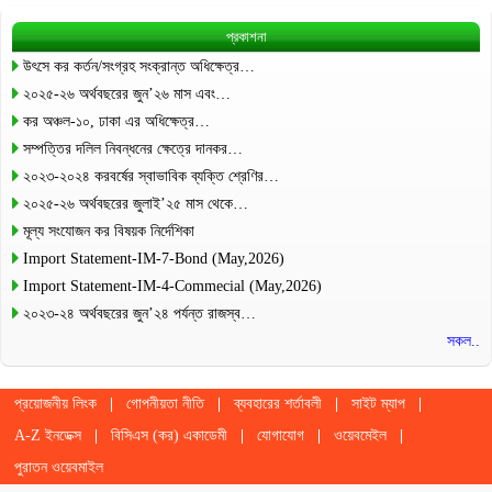
প্রকাশনা
উৎসে কর কর্তন/সংগ্রহ সংক্রান্ত অধিক্ষেত্র…
২০২৫-২৬ অর্থবছরের জুন’২৬ মাস এবং…
কর অঞ্চল-১০, ঢাকা এর অধিক্ষেত্র…
সম্পত্তির দলিল নিবন্ধনের ক্ষেত্রে দানকর…
২০২৩-২০২৪ করবর্ষের স্বাভাবিক ব্যক্তি শ্রেণির…
২০২৫-২৬ অর্থবছরের জুলাই’২৫ মাস থেকে…
মূল্য সংযোজন কর বিষয়ক নির্দেশিকা
Import Statement-IM-7-Bond (May,2026)
Import Statement-IM-4-Commecial (May,2026)
২০২৩-২৪ অর্থবছরের জুন’২৪ পর্যন্ত রাজস্ব…
সকল..
প্রয়োজনীয় লিংক
গোপনীয়তা নীতি
ব্যবহারের শর্তাবলী
সাইট ম্যাপ
A-Z ইনডেক্স
বিসিএস (কর) একাডেমী
যোগাযোগ
ওয়েবমেইল
পুরাতন ওয়েবমাইল