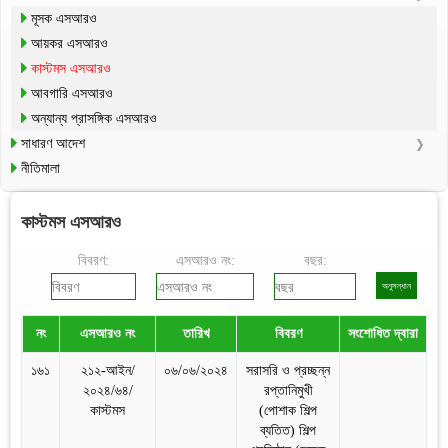
মূসক এসআরও
আয়কর এসআরও
কাস্টমস এসআরও
আবগারি এসআরও
অন্যান্য প্রাসঙ্গিক এসআরও
সাধারণ আদেশ
নীতিমালা
কাস্টমস এসআরও
বিবরণ:
এসআরও নং:
বছর:
নং
এসআরও নং
তারিখ
বিবরণ
সংশোধিত দ্বারা
ড
১৬১
২১২-আইন/
০৬/০৬/২০২৪
সরাসরি ও প্রচ্ছন্ন
২০২৪/৬৪/
রপ্তানিমুখী
কাস্টমস
(পোশাক শিল্প
ব্যতিত) শিল্প