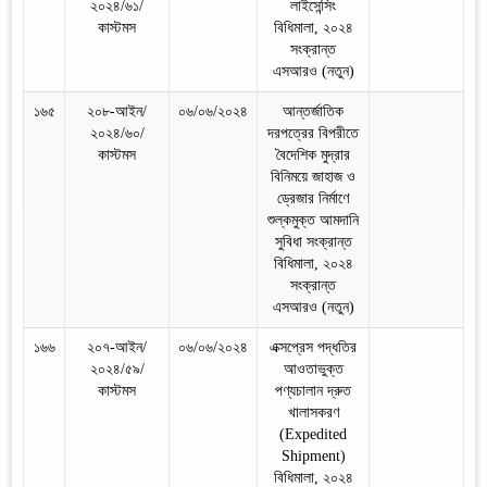
২০২৪/৬১/
লাইসেন্সিং
কাস্টমস
বিধিমালা, ২০২৪
সংক্রান্ত
এসআরও (নতুন)
১৬৫
২০৮-আইন/
০৬/০৬/২০২৪
আন্তর্জাতিক
২০২৪/৬০/
দরপত্রের বিপরীতে
কাস্টমস
বৈদেশিক মুদ্রার
বিনিময়ে জাহাজ ও
ড্রেজার নির্মাণে
শুল্কমুক্ত আমদানি
সুবিধা সংক্রান্ত
বিধিমালা, ২০২৪
সংক্রান্ত
এসআরও (নতুন)
১৬৬
২০৭-আইন/
০৬/০৬/২০২৪
এক্সপ্রেস পদ্ধতির
২০২৪/৫৯/
আওতাভুক্ত
কাস্টমস
পণ্যচালান দ্রুত
খালাসকরণ
(Expedited
Shipment)
বিধিমালা, ২০২৪