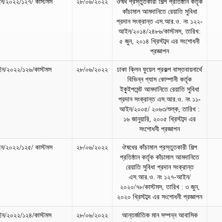
/২০২২/১২৭/ কাস্টমস
২৮/০৬/২০২২
ঔষধ প্রস্তুতকারী শিল্প প্রতিষ্ঠান কর্তৃক
কাঁচামাল আমদানিতে রেয়াতি সুবিধা
প্রদান সংক্রান্ত এস.আর.ও. নং ১২২-
আইন/২০১৪/২৪৮৬/কাস্টমস, তারিখ:
৫ জুন, ২০১৪ খ্রিস্টাব্দ এর সংশোধনী
প্রজ্ঞাপন
ন/২০২২/১২৬/কাস্টমস
২৮/০৬/২০২২
ঢাকা ক্লিন ফুয়েল প্রকল্প বাস্তবায়নার্থে
বিভিন্ন গ্যাস কোম্পানী কর্তৃক
ইকুইপমেন্ট আমদানিতে রেয়াতি সুবিধা
প্রদান সংক্রান্ত এস.আর.ও. নং ১১-
আইন/২০০৫/ ২০৬৩/শুল্ক, তারিখ :
১৬ জানুয়ারি, ২০০৫ খ্রিস্টাব্দ এর
সংশোধনী প্রজ্ঞাপন
/২০২২/১২৫/ কাস্টমস
২৮/০৬/২০২২
ঔষধের কাঁচামাল প্রস্তুতকারী শিল্প
প্রতিষ্ঠান কর্তৃক কাঁচামাল আমদানিতে
রেয়াতি সুবিধা প্রদান সংক্রান্ত
এস.আর.ও. নং ১২৭-আইন/
২০২০/৭৮/কাস্টমস, তারিখ : ৩ জুন,
২০২০ খ্রিস্টাব্দ এর সংশোধনী প্রজ্ঞাপন
ন/২০২২/১২৪/কাস্টমস
২৮/০৬/২০২২
আন্তর্জাতিক মান সম্পন্ন আবাসিক