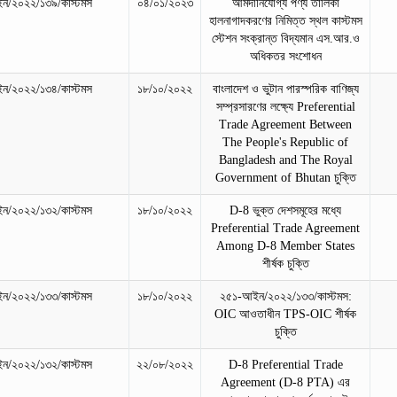
ন/২০২২/১৩৯/কাস্টমস
০৪/০১/২০২৩
আমদানিযোগ্য পণ্য তালিকা
হালনাগাদকরণের নিমিত্ত স্থল কাস্টমস
স্টেশন সংক্রান্ত বিদ্যমান এস.আর.ও
অধিকতর সংশোধন
ন/২০২২/১৩৪/কাস্টমস
১৮/১০/২০২২
বাংলাদেশ ও ভুটান পারস্পরিক বাণিজ্য
সম্প্রসারণের লক্ষ্যে Preferential
Trade Agreement Between
The People's Republic of
Bangladesh and The Royal
Government of Bhutan চুক্তি
ন/২০২২/১৩২/কাস্টমস
১৮/১০/২০২২
D-8 ভুক্ত দেশসমূহের মধ্যে
Preferential Trade Agreement
Among D-8 Member States
শীর্ষক চুক্তি
ন/২০২২/১৩৩/কাস্টমস
১৮/১০/২০২২
২৫১-আইন/২০২২/১৩৩/কাস্টমস:
OIC আওতাধীন TPS-OIC শীর্ষক
চুক্তি
ন/২০২২/১৩২/কাস্টমস
২২/০৮/২০২২
D-8 Preferential Trade
Agreement (D-8 PTA) এর