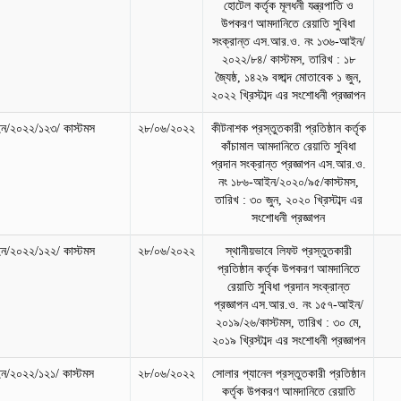
হোটেল কর্তৃক মূলধনী যন্ত্রপাতি ও
উপকরণ আমদানিতে রেয়াতি সুবিধা
সংক্রান্ত এস.আর.ও. নং ১৩৬-আইন/
২০২২/৮৪/ কাস্টমস, তারিখ : ১৮
জ্যৈষ্ঠ, ১৪২৯ বঙ্গাব্দ মোতাবেক ১ জুন,
২০২২ খ্রিস্টাব্দ এর সংশোধনী প্রজ্ঞাপন
/২০২২/১২৩/ কাস্টমস
২৮/০৬/২০২২
কীটনাশক প্রস্তুতকারী প্রতিষ্ঠান কর্তৃক
কাঁচামাল আমদানিতে রেয়াতি সুবিধা
প্রদান সংক্রান্ত প্রজ্ঞাপন এস.আর.ও.
নং ১৮৬-আইন/২০২০/৯৫/কাস্টমস,
তারিখ : ৩০ জুন, ২০২০ খ্রিস্টাব্দ এর
সংশোধনী প্রজ্ঞাপন
/২০২২/১২২/ কাস্টমস
২৮/০৬/২০২২
স্থানীয়ভাবে লিফট প্রস্তুতকারী
প্রতিষ্ঠান কর্তৃক উপকরণ আমদানিতে
রেয়াতি সুবিধা প্রদান সংক্রান্ত
প্রজ্ঞাপন এস.আর.ও. নং ১৫৭-আইন/
২০১৯/২৬/কাস্টমস, তারিখ : ৩০ মে,
২০১৯ খ্রিস্টাব্দ এর সংশোধনী প্রজ্ঞাপন
/২০২২/১২১/ কাস্টমস
২৮/০৬/২০২২
সোলার প্যানেল প্রস্তুতকারী প্রতিষ্ঠান
কর্তৃক উপকরণ আমদানিতে রেয়াতি