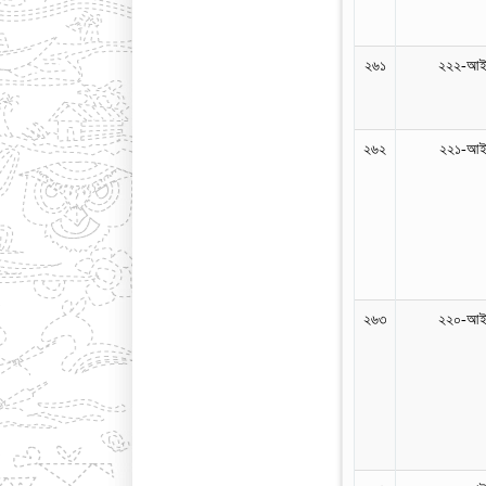
২৬১
২২২-আইন
২৬২
২২১-আইন
২৬৩
২২০-আইন