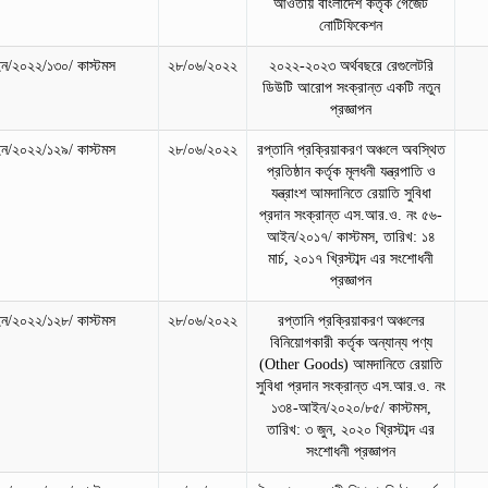
আওতায় বাংলাদেশ কর্তৃক গেজেট
নোটিফিকেশন
/২০২২/১৩০/ কাস্টমস
২৮/০৬/২০২২
২০২২-২০২৩ অর্থবছরে রেগুলেটরি
ডিউটি আরোপ সংক্রান্ত একটি নতুন
প্রজ্ঞাপন
/২০২২/১২৯/ কাস্টমস
২৮/০৬/২০২২
রপ্তানি প্রক্রিয়াকরণ অঞ্চলে অবস্থিত
প্রতিষ্ঠান কর্তৃক মূলধনী যন্ত্রপাতি ও
যন্ত্রাংশ আমদানিতে রেয়াতি সুবিধা
প্রদান সংক্রান্ত এস.আর.ও. নং ৫৬-
আইন/২০১৭/ কাস্টমস, তারিখ: ১৪
মার্চ, ২০১৭ খ্রিস্টাব্দ এর সংশোধনী
প্রজ্ঞাপন
/২০২২/১২৮/ কাস্টমস
২৮/০৬/২০২২
রপ্তানি প্রক্রিয়াকরণ অঞ্চলের
বিনিয়োগকারী কর্তৃক অন্যান্য পণ্য
(Other Goods) আমদানিতে রেয়াতি
সুবিধা প্রদান সংক্রান্ত এস.আর.ও. নং
১৩৪-আইন/২০২০/৮৫/ কাস্টমস,
তারিখ: ৩ জুন, ২০২০ খ্রিস্টাব্দ এর
সংশোধনী প্রজ্ঞাপন