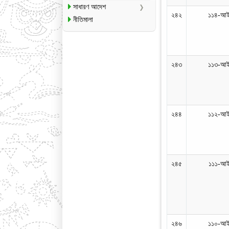
সাধারণ আদেশ
২৪২
১১৪-আই
নীতিমালা
২৪৩
১১৩-আই
২৪৪
১১২-আই
২৪৫
১১১-আই
২৪৬
১১০-আই