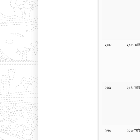
২৬৮
২১৫-আইন
২৬৯
২১৪-আইন
২৭০
২১৩-আইন