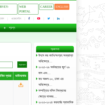
URVEY-
WEB
CAREER
ENGLISH
PORTAL
াযোগ
ওয়েবমেইল
প্রশ্ন
প্রকাশনা
উৎসে কর কর্তন/সংগ্রহ সংক্রান্ত
অধিক্ষেত্র…
২০২৫-২৬ অর্থবছরের জুন’২৬
মাস এবং…
ধিত দ্বারা
ডাউনলোড
কর অঞ্চল-১০, ঢাকা এর
অধিক্ষেত্র…
সম্পত্তির দলিল নিবন্ধনের
ক্ষেত্রে দানকর…
২০২৩-২০২৪ করবর্ষের স্বাভাবিক