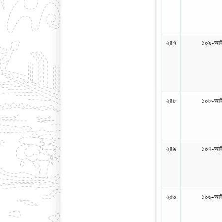
২৪৭
১০৯-আই
২৪৮
১০৮-আই
২৪৯
১০৭-আই
২৫০
১০৬-আই