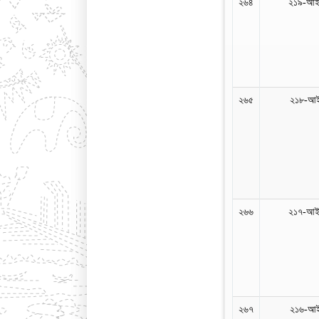
২৬৪
২১৯-আইন
২৬৫
২১৮-আই
২৬৬
২১৭-আইন
২৬৭
২১৬-আই