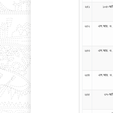
২৫১
১০৫-আই
২৫২
এস.আর. ও.
২৫৩
এস.আর. ও.
২৫৪
এস.আর. ও.
২৫৫
৩৭-আই