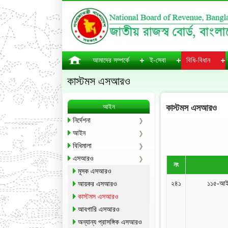
আমাদের সম্পর্কে
ই-সেবা
বিধি-বিধান
কাস্টমস এসআরও
আইন
কাস্টমস এসআরও
নির্দেশনা
আইন
বিধিমালা
এসআরও
নং
মূসক এসআরও
২৪১
১১৫-আই
আয়কর এসআরও
কাস্টমস এসআরও
আবগারি এসআরও
অন্যান্য প্রাসঙ্গিক এসআরও