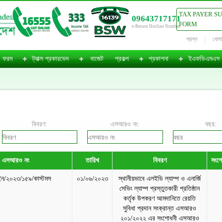
TAX PAYER S
09643717171
FORM
e-Return Hotline Number
প্রশ্ন
যোগ
ফরম
ট্যাক্স প্রকারভেদ
বাজেট
প্রকল্প
প্রকাশনা
ইএফডিএমএস
বিবরণ:
এসআরও নং:
বছর:
এসআরও নং
তারিখ
বিবরণ
সংশো
ন/২০২৩/১৫৯/কাস্টমস
০১/০৬/২০২৩
স্থানীয়ভাবে এলইডি ল্যাম্প ও এনার্জি
সেভিং ল্যাম্প প্রস্তুতকারী প্রতিষ্ঠান
কর্তৃক উপকরণ আমদানিতে রেয়তি
সুবিধা প্রদান সংক্রান্ত এসআরও
২০১/২০২২ এর সংশোধনী এসআরও