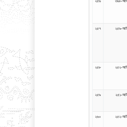
২৫৬
৩৬৮-আই
২৫৭
২৫৯-আই
২৫৮
২৫২-আই
২৫৯
২৫১-আই
২৬০
২৫২-আই