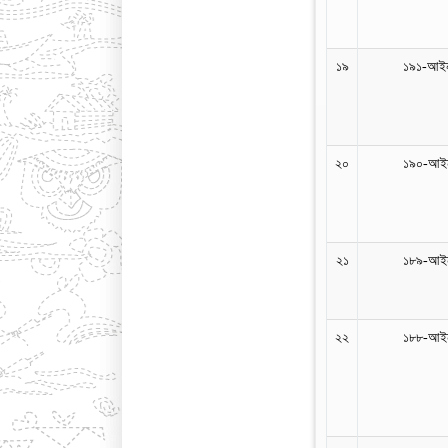
১৯
১৯১-আইন
২০
১৯০-আইন
২১
১৮৯-আইন
২২
১৮৮-আইন