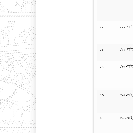
১০
২০০-আইন
১১
১৯৯-আইন
১২
১৯৮-আইন
১৩
১৯৭-আইন
১৪
১৯৬-আইন