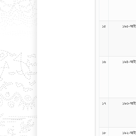
১৫
১৯৫-আইন
১৬
১৯৪-আইন
১৭
১৯৩-আইন
১৮
১৯২-আইন