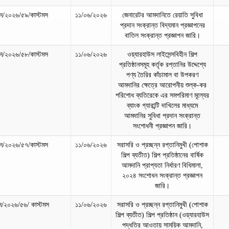
/২০২৬/৫৯/কাস্টমস
১১/০৬/২০২৬
জেনারেটর আমদানিতে রেয়াতি সুবিধা
প্রদান সংক্রান্ত বিদ্যমান প্রজ্ঞাপনের
বাতিল সংক্রান্ত প্রজ্ঞাপন জারি।
/২০২৬/৫৮/কাস্টমস
১১/০৬/২০২৬
ওয়্যারহাউস লাইসেন্সবিহীন শিল্প
প্রতিষ্ঠানসমূহ কর্তৃক রপ্তানির উদ্দেশ্যে
পণ্য তৈরির কাঁচামাল বা উপকরণ
আমদানির ক্ষেত্রে আরোপনীয় শুল্ক-কর
পরিশোধ ব্যতিরেকে এর সমপরিমাণ মূল্যের
ব্যাংক গ্যারান্টি দাখিলের মাধ্যমে
আমদানির সুবিধা প্রদান সংক্রান্ত
সংশোধনী প্রজ্ঞাপন জারি।
/২০২৬/৫৭/কাস্টমস
১১/০৬/২০২৬
সরাসরি ও প্রচ্ছন্ন রপ্তানিমুখী (পোশাক
শিল্প ব্যতীত) শিল্প প্রতিষ্ঠানের বার্ষিক
আমদানি প্রাপ্যতা নির্ধারণ বিধিমালা,
২০২৪ সংশোধন সংক্রান্ত প্রজ্ঞাপন
জারি।
/২০২৬/৫৬/ কাস্টমস
১১/০৬/২০২৬
সরাসরি ও প্রচ্ছন্ন রপ্তানিমুখী (পোশাক
শিল্প ব্যতীত) শিল্প প্রতিষ্ঠান (ওয়্যারহাউস
পদ্ধতির আওতায় সাময়িক আমদানি,