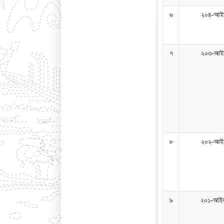
৬
২০৪-আইন
৭
২০৩-আইন
৮
২০২-আইন
৯
২০১-আইন