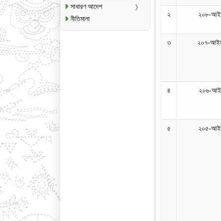
সাধারণ আদেশ
২
২০৮-আইন
নীতিমালা
৩
২০৭-আইন
৪
২০৬-আইন
৫
২০৫-আইন