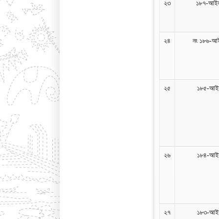
২৩
১৮৭-আইন
২৪
নং ১৮৬-আই
২৫
১৮৫-আইন
২৬
১৮৪-আইন
২৭
১৮৩-আইন