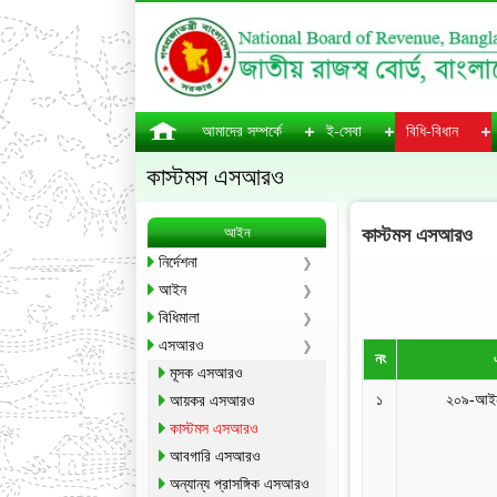
আমাদের সম্পর্কে
ই-সেবা
বিধি-বিধান
কাস্টমস এসআরও
আইন
কাস্টমস এসআরও
নির্দেশনা
আইন
বিধিমালা
এসআরও
নং
মূসক এসআরও
১
২০৯-আইন
আয়কর এসআরও
কাস্টমস এসআরও
আবগারি এসআরও
অন্যান্য প্রাসঙ্গিক এসআরও