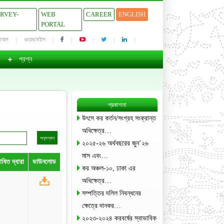
URVEY-
WEB
CAREER
ENGLISH
PORTAL
াযোগ
ওয়েবমেইল
প্রশ্ন
প্রকাশনা
উৎসে কর কর্তন/সংগ্রহ সংক্রান্ত
অধিক্ষেত্র…
২০২৫-২৬ অর্থবছরের জুন’২৬
মাস এবং…
ধিত দ্বারা
ডাউনলোড
কর অঞ্চল-১০, ঢাকা এর
অধিক্ষেত্র…
সম্পত্তির দলিল নিবন্ধনের
ক্ষেত্রে দানকর…
২০২৩-২০২৪ করবর্ষের স্বাভাবিক