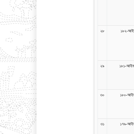
২৮
১৮২-আইন
২৯
১৮১-আইন/
৩০
১৮০-আইন
৩১
১৭৯-আইন