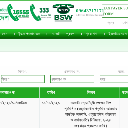
TAX PAYER S
09643717171
FORM
e-Return Hotline Number
প্রশ্ন
যোগ
ফরম
ট্যাক্স প্রকারভেদ
বাজেট
প্রকল্প
প্রকাশনা
ইএফডিএমএস
বিবরণ:
এসআরও নং:
বছর:
এসআরও নং
তারিখ
বিবরণ
সংশো
/২০২৬/৬৪/কাস্টমস
১১/০৬/২০২৬
সরাসরি রপ্তানিমুখী পোশাক শিল্প
প্রতিষ্ঠান (ওয়্যারহাউস পদ্ধতির আওতায়
সাময়িক আমদানি, ওয়্যারহাউস পরিচালনা
ও কার্যপদ্ধতি) বিধিমালা, ২০২৪
সংক্রান্ত প্রজ্ঞাপন জারি।