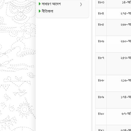
৪৮৩
১৪-আ
সাধারণ আদেশ
নীতিমালা
৪৮৪
২৭৫-আ
৪৮৫
২৬৮-আ
৪৮৬
২৬০-আ
৪৮৭
২৫৩-আ
৪৮৮
২১৬-আ
৪৮৯
১৭৪-আ
৪৯০
৬৭-আই
৪৯১
২৩৪-আ