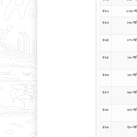
৪৯২
২২৬-আ
৪৯৩
৮৬-আই
৪৯৪
৮৭-আই
৪৯৫
১৯-আই
৪৯৬
১৯-আই
৪৯৭
৬৬-আই
৪৯৮
৬৩-আই
৪৯৯
৪৮-আই