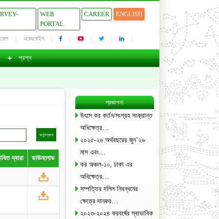
URVEY-
WEB
CAREER
ENGLISH
PORTAL
াযোগ
ওয়েবমেইল
প্রশ্ন
প্রকাশনা
উৎসে কর কর্তন/সংগ্রহ সংক্রান্ত
অধিক্ষেত্র…
২০২৫-২৬ অর্থবছরের জুন’২৬
মাস এবং…
ধিত দ্বারা
ডাউনলোড
কর অঞ্চল-১০, ঢাকা এর
অধিক্ষেত্র…
সম্পত্তির দলিল নিবন্ধনের
ক্ষেত্রে দানকর…
২০২৩-২০২৪ করবর্ষের স্বাভাবিক