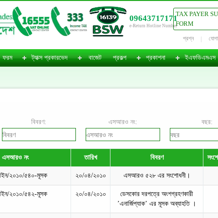
TAX PAYER S
09643717171
FORM
e-Return Hotline Number
প্রশ্ন
যোগ
ফরম
ট্যাক্স প্রকারভেদ
বাজেট
প্রকল্প
প্রকাশনা
ইএফডিএমএস
বিবরণ:
এসআরও নং:
বছর:
এসআরও নং
তারিখ
বিবরণ
সংশো
ইন/২০১০/৫৪০-মূসক
২০/০৪/২০১০
এসআরও ৫২৮ এর সংশোধনী।
ইন/২০১০/৫৪২-মূসক
২০/০৪/২০১০
ডেসকোর দরপত্রে অংশগ্রহণকারী
’এনার্জিপ্যাক’ এর মূসক অব্যাহতি ।