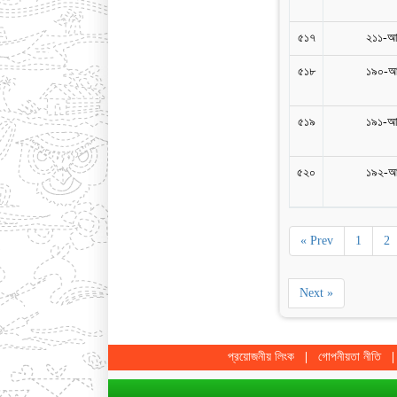
৫১৭
২১১-আ
৫১৮
১৯০-আ
৫১৯
১৯১-আ
৫২০
১৯২-আ
« Prev
1
2
Next »
প্রয়োজনীয় লিংক
গোপনীয়তা নীতি