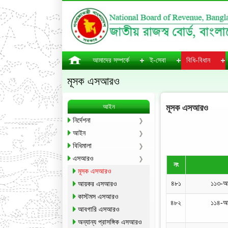
আমাদের সম্পর্কে
ই-সেবা
বিধি-বিধান
মূসক এসআরও
আইন
মূসক এসআরও
নির্দেশনা
আইন
বিধিমালা
এসআরও
নং
মূসক এসআরও
৪৮১
১১৩-আ
আয়কর এসআরও
কাস্টমস এসআরও
৪৮২
১১৪-আ
আবগারি এসআরও
অন্যান্য প্রাসঙ্গিক এসআরও