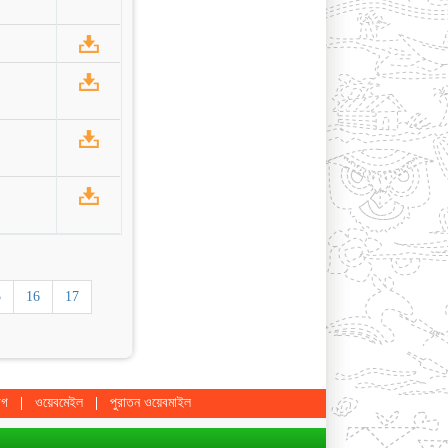
5
16
17
োগ
ওয়েবমেইল
পুরাতন ওয়েবমাইল