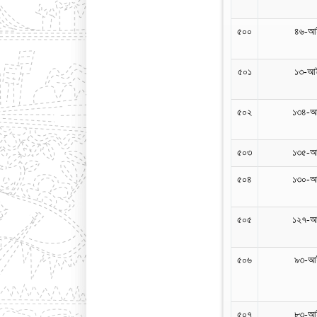
৫০০
৪৬-আই
৫০১
১৩-আই
৫০২
১৩৪-আ
৫০৩
১৩৫-আ
৫০৪
১৩০-আ
৫০৫
১২৭-আ
৫০৬
৯৩-আই
৫০৭
৮৩-আই