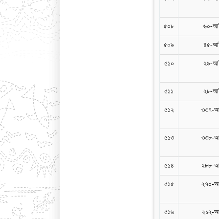
৫০৮
৬০-আই
৫০৯
৪৫-আই
৫১০
২৯-আই
৫১১
২৮-আই
৫১২
৩৩৭-আ
৫১৩
৩৩৮-আ
৫১৪
২৮৮-আ
৫১৫
২৭০-আ
৫১৬
২১২-আ