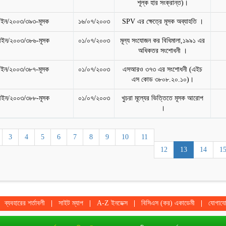
শূল্ক হার সংক্রান্ত)।
ইন/২০০৩/৩৯৩-মূসক
১৬/০৭/২০০৩
SPV এর ক্ষেত্রে মূসক অব্যাহতি ।
ইন/২০০৩/৩৮৬-মূসক
০১/০৭/২০০৩
মূল্য সংযোজন কর বিধিমালা,১৯৯১ এর
অধিকতর সংশোধনী ।
ইন/২০০৩/৩৮৭-মূসক
০১/০৭/২০০৩
এসআরও ৩৭৩ এর সংশোধনী (এইচ
এস কোড ৩৮০৮.২০.১০)।
ইন/২০০৩/৩৮৮-মূসক
০১/০৭/২০০৩
খুচরা মূল্যের ভিত্তিতে মূসক আরোপ
।
3
4
5
6
7
8
9
10
11
12
13
14
1
ব্যবহারের শর্তাবলী
সাইট ম্যাপ
A-Z ইনডেক্স
বিসিএস (কর) একাডেমী
যোগায