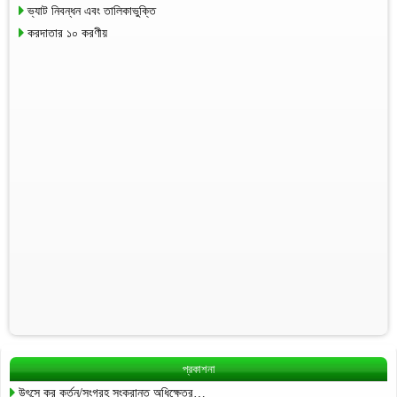
ভ্যাট নিবন্ধন এবং তালিকাভুক্তি
করদাতার ১০ করণীয়
প্রকাশনা
উৎসে কর কর্তন/সংগ্রহ সংক্রান্ত অধিক্ষেত্র…