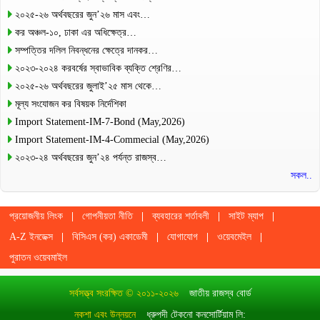
২০২৫-২৬ অর্থবছরের জুন’২৬ মাস এবং…
কর অঞ্চল-১০, ঢাকা এর অধিক্ষেত্র…
সম্পত্তির দলিল নিবন্ধনের ক্ষেত্রে দানকর…
২০২৩-২০২৪ করবর্ষের স্বাভাবিক ব্যক্তি শ্রেণির…
২০২৫-২৬ অর্থবছরের জুলাই’২৫ মাস থেকে…
মূল্য সংযোজন কর বিষয়ক নির্দেশিকা
Import Statement-IM-7-Bond (May,2026)
Import Statement-IM-4-Commecial (May,2026)
২০২৩-২৪ অর্থবছরের জুন’২৪ পর্যন্ত রাজস্ব…
সকল..
প্রয়োজনীয় লিংক
গোপনীয়তা নীতি
ব্যবহারের শর্তাবলী
সাইট ম্যাপ
A-Z ইনডেক্স
বিসিএস (কর) একাডেমী
যোগাযোগ
ওয়েবমেইল
পুরাতন ওয়েবমাইল
সর্বসত্ত্ব সংরক্ষিত © ২০১১-২০২৬
জাতীয় রাজস্ব বোর্ড
নকশা এবং উন্নয়নে
ধ্রুপদী টেকনো কনসোর্টিয়াম লি: