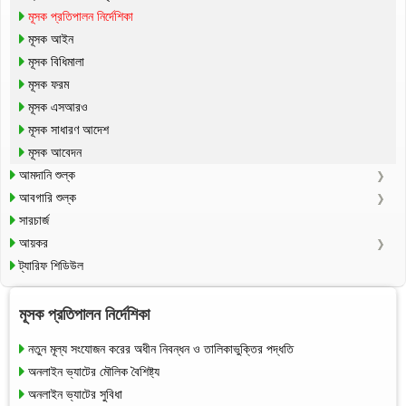
মূসক প্রতিপালন নির্দেশিকা
মূসক আইন
মূসক বিধিমালা
মূসক ফরম
মূসক এসআরও
মূসক সাধারণ আদেশ
মূসক আবেদন
আমদানি শুল্ক
আবগারি শুল্ক
সারচার্জ
আয়কর
ট্যারিফ শিডিউল
মূসক প্রতিপালন নির্দেশিকা
নতুন মূল্য সংযোজন করের অধীন নিবন্ধন ও তালিকাভুক্তির পদ্ধতি
অনলাইন ভ্যাটের মৌলিক বৈশিষ্ট্য
অনলাইন ভ্যাটের সুবিধা