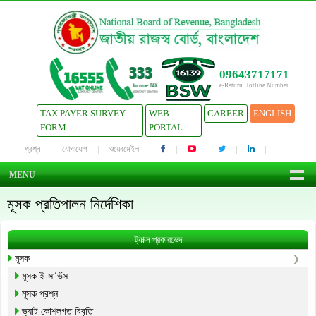
09643717171
e-Return Hotline Number
TAX PAYER SURVEY-
WEB
CAREER
ENGLISH
FORM
PORTAL
প্রশ্ন
যোগাযোগ
ওয়েবমেইল
MENU
মূসক প্রতিপালন নির্দেশিকা
ট্যাক্স প্রকারভেদ
মূসক
মূসক ই-সার্ভিস
মূসক প্রশ্ন
ভ্যাট কৌশলগত বিবৃতি