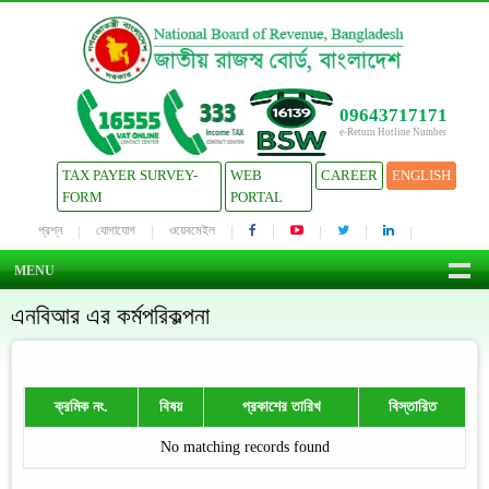
09643717171
e-Return Hotline Number
TAX PAYER SURVEY-
WEB
CAREER
ENGLISH
FORM
PORTAL
প্রশ্ন
যোগাযোগ
ওয়েবমেইল
MENU
এনবিআর এর কর্মপরিকল্পনা
ক্রমিক নং.
বিষয়
প্রকাশের তারিখ
বিস্তারিত
No matching records found