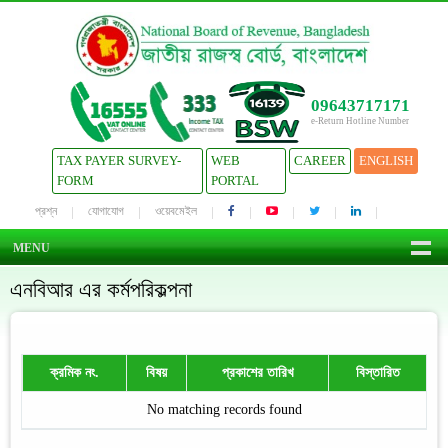
09643717171
e-Return Hotline Number
TAX PAYER SURVEY-
WEB
CAREER
ENGLISH
FORM
PORTAL
প্রশ্ন
যোগাযোগ
ওয়েবমেইল
MENU
এনবিআর এর কর্মপরিকল্পনা
ক্রমিক নং.
বিষয়
প্রকাশের তারিখ
বিস্তারিত
No matching records found