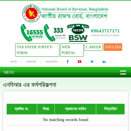
09643717171
e-Return Hotline Number
TAX PAYER SURVEY-
WEB
CAREER
ENGLISH
FORM
PORTAL
প্রশ্ন
যোগাযোগ
ওয়েবমেইল
MENU
এনবিআর এর কর্মপরিকল্পনা
ক্রমিক নং.
বিষয়
প্রকাশের তারিখ
বিস্তারিত
No matching records found