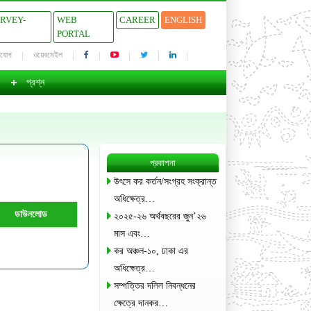
URVEY-
WEB
CAREER
ENGLISH
PORTAL
াযোগ
ওয়েবমেইল
প্রশ্ন
প্রকাশনা
উৎসে কর কর্তন/সংগ্রহ সংক্রান্ত
অধিক্ষেত্র…
ডাউনলোড
২০২৫-২৬ অর্থবছরের জুন’২৬
মাস এবং…
কর অঞ্চল-১০, ঢাকা এর
অধিক্ষেত্র…
সম্পত্তির দলিল নিবন্ধনের
ক্ষেত্রে দানকর…