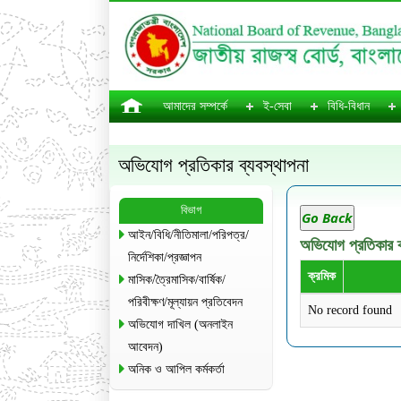
আমাদের সম্পর্কে
ই-সেবা
বিধি-বিধান
অভিযোগ প্রতিকার ব্যবস্থাপনা
বিভাগ
Go Back
আইন/বিধি/নীতিমালা/পরিপত্র/
অভিযোগ প্রতিকার ব
নির্দেশিকা/প্রজ্ঞাপন
ক্রমিক
মাসিক/ত্রৈমাসিক/বার্ষিক/
পরিবীক্ষণ/মূল্যায়ন প্রতিবেদন
No record found
অভিযোগ দাখিল (অনলাইন
আবেদন)
অনিক ও আপিল কর্মকর্তা