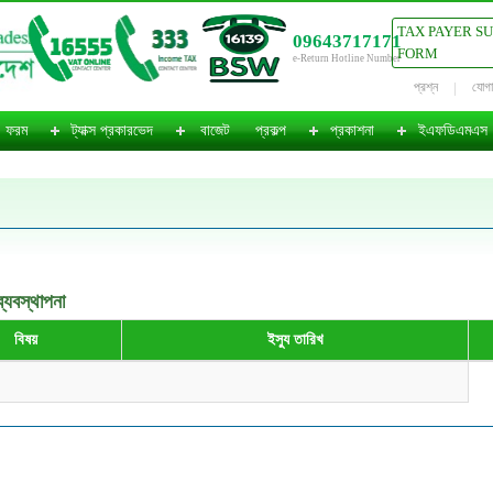
TAX PAYER S
09643717171
FORM
e-Return Hotline Number
প্রশ্ন
যোগ
ফরম
ট্যাক্স প্রকারভেদ
বাজেট
প্রকল্প
প্রকাশনা
ইএফডিএমএস
্যবস্থাপনা
বিষয়
ইস্যু তারিখ