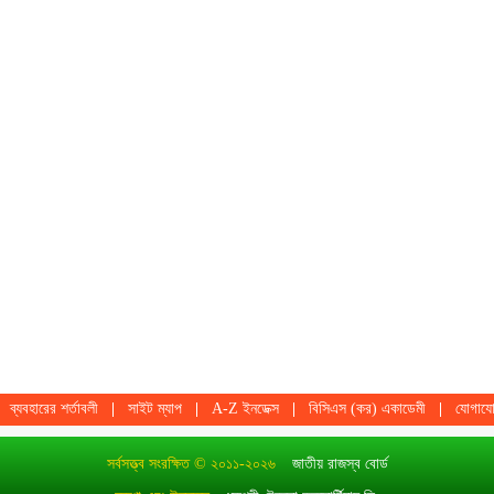
ব্যবহারের শর্তাবলী
সাইট ম্যাপ
A-Z ইনডেক্স
বিসিএস (কর) একাডেমী
যোগায
সর্বসত্ত্ব সংরক্ষিত © ২০১১-২০২৬
জাতীয় রাজস্ব বোর্ড