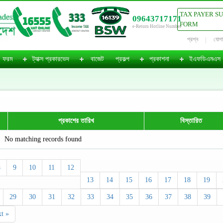
TAX PAYER S
09643717171
FORM
e-Return Hotline Number
প্রশ্ন
যোগ
ফরম
ট্যাক্স প্রকারভেদ
বাজেট
প্রকল্প
প্রকাশনা
ইএফডিএমএস
প্রকাশের তারিখ
বিস্তারিত
No matching records found
8
9
10
11
12
13
14
15
16
17
18
19
29
30
31
32
33
34
35
36
37
38
39
t »