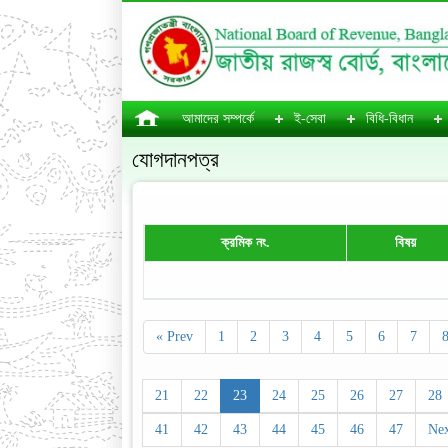
আমাদের সম্পর্কে
ই-সেবা
বিধি-বিধান
যোগদানপত্র
ক্রমিক নং.
বিষয়
« Prev
1
2
3
4
5
6
7
21
22
23
24
25
26
27
28
41
42
43
44
45
46
47
Nex