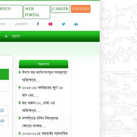
URVEY-
WEB
CAREER
ENGLISH
PORTAL
াযোগ
ওয়েবমেইল
প্রশ্ন
প্রকাশনা
উৎসে কর কর্তন/সংগ্রহ সংক্রান্ত
অধিক্ষেত্র…
২০২৫-২৬ অর্থবছরের জুন’২৬
মাস এবং…
কর অঞ্চল-১০, ঢাকা এর
20
অধিক্ষেত্র…
সম্পত্তির দলিল নিবন্ধনের
40
ক্ষেত্রে দানকর…
২০২৩-২০২৪ করবর্ষের স্বাভাবিক