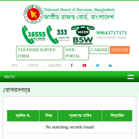
09643717171
e-Return Hotline Number
TAX PAYER SURVEY-
WEB
CAREER
ENGLISH
FORM
PORTAL
প্রশ্ন
যোগাযোগ
ওয়েবমেইল
MENU
যোগদানপত্র
ক্রমিক নং.
বিষয়
প্রকাশের তারিখ
বিস্তারিত
No matching records found