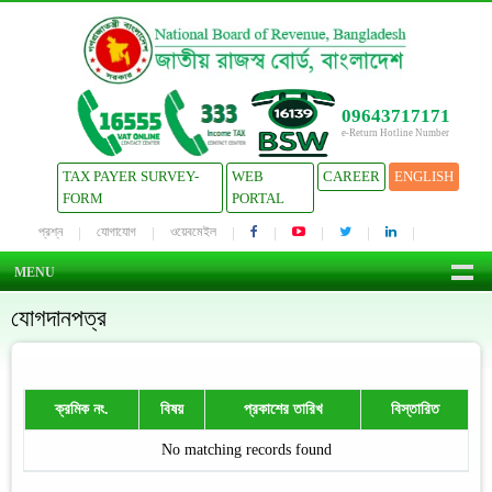
09643717171
e-Return Hotline Number
TAX PAYER SURVEY-
WEB
CAREER
ENGLISH
FORM
PORTAL
প্রশ্ন
যোগাযোগ
ওয়েবমেইল
MENU
যোগদানপত্র
ক্রমিক নং.
বিষয়
প্রকাশের তারিখ
বিস্তারিত
No matching records found