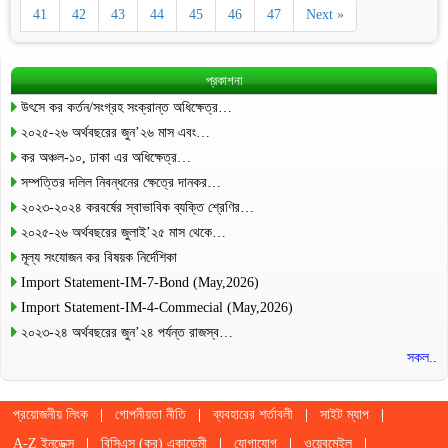
41
42
43
44
45
46
47
Next »
প্রকাশনা
উৎসে কর কর্তন/সংগ্রহ সংক্রান্ত অধিক্ষেত্র…
২০২৫-২৬ অর্থবছরের জুন’২৬ মাস এবং…
কর অঞ্চল-১০, ঢাকা এর অধিক্ষেত্র…
সম্পত্তির দলিল নিবন্ধনের ক্ষেত্রে দানকর…
২০২৩-২০২৪ করবর্ষের স্বাভাবিক ব্যক্তি শ্রেণির…
২০২৫-২৬ অর্থবছরের জুলাই’২৫ মাস থেকে…
মূল্য সংযোজন কর বিষয়ক নির্দেশিকা
Import Statement-IM-7-Bond (May,2026)
Import Statement-IM-4-Commecial (May,2026)
২০২৩-২৪ অর্থবছরের জুন’২৪ পর্যন্ত রাজস্ব…
সকল..
প্রয়োজনীয় লিংক
গোপনীয়তা নীতি
ব্যবহারের শর্তাবলী
সাইট ম্যাপ
A-Z ইনডেক্স
বিসিএস (কর) একাডেমী
যোগাযোগ
ওয়েবমেইল