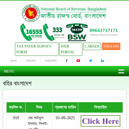
09643717171
e-Return Hotline Number
TAX PAYER SURVEY-
WEB
CAREER
ENGLISH
FORM
PORTAL
প্রশ্ন
যোগাযোগ
ওয়েবমেইল
MENU
বহির বাংলাদেশ
ক্রমিক নং.
বিষয়
প্রকাশের তারিখ
বিস্তারিত
918
মোঃ সাইফুল
01-09-2025
ইসলাম, সিপাই-