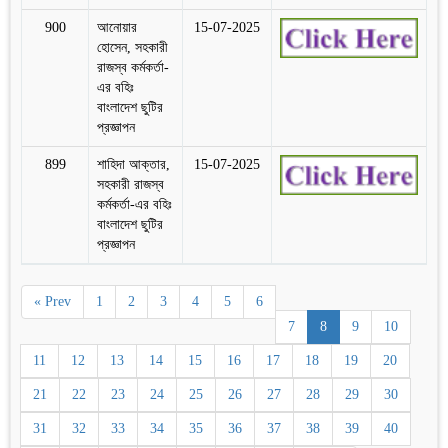
900
আনোয়ার
15-07-2025
হোসেন, সহকারী
রাজস্ব কর্মকর্তা-
এর বহিঃ
বাংলাদেশ ছুটির
প্রজ্ঞাপন
899
শাহিদা আক্তার,
15-07-2025
সহকারী রাজস্ব
কর্মকর্তা-এর বহিঃ
বাংলাদেশ ছুটির
প্রজ্ঞাপন
« Prev
1
2
3
4
5
6
7
8
9
10
11
12
13
14
15
16
17
18
19
20
21
22
23
24
25
26
27
28
29
30
31
32
33
34
35
36
37
38
39
40