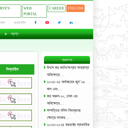
URVEY-
WEB
CAREER
ENGLISH
PORTAL
াযোগ
ওয়েবমেইল
প্রশ্ন
প্রকাশনা
উৎসে কর কর্তন/সংগ্রহ সংক্রান্ত
বিস্তারিত
অধিক্ষেত্র…
২০২৫-২৬ অর্থবছরের জুন’২৬
মাস এবং…
কর অঞ্চল-১০, ঢাকা এর
অধিক্ষেত্র…
সম্পত্তির দলিল নিবন্ধনের
ক্ষেত্রে দানকর…
২০২৩-২০২৪ করবর্ষের স্বাভাবিক