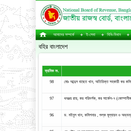
আমাদের সম্পর্কে
ই-সেবা
বিধি-বিধান
বহির বাংলাদেশ
ক্রমিক নং.
98
মোঃ আব্দুল বাছেত খান, অতিরিক্ত সহকারী কর কমিশ
97
ধনঞ্জয় রায়, কর পরিদর্শক, কর সার্কেল-৭ (কোম্পানী
96
ড. মইনুল খান, কমিশনার , শুল্ক মূল্যায়ন ও অভ্যন্ত