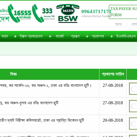
TAX PAYER S
09643717171
FORM
e-Return Hotline Number
প্রশ্ন
যোগ
ফরম
ট্যাক্স প্রকারভেদ
বাজেট
প্রকল্প
প্রকাশনা
ইএফডিএমএস
বিষয়
প্রকাশের তারিখ
নার, কর সার্কেল-২৬, কর অঞ্চল-২, ঢাকা এর বহিঃ বাংলাদেশ ছুটি।
27-08-2018
জ), কর অঞ্চল-খুলনা এর বহিঃ বাংলাদেশ ছুটি
27-08-2018
রীণ ভ্যাট নিরীক্ষা কমিশনারেট, ঢাকা এর শ্রান্তি বিনোদন ছুটি
20-08-2018