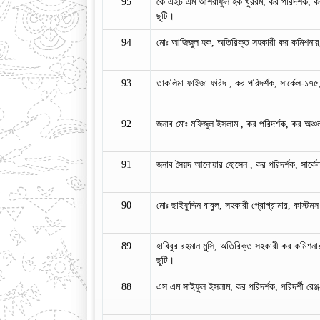
95
কে এইচ এম আশরাফুল হক খুররম, কর পরিদর্শক, কর 
ছুটি।
94
মোঃ আজিজুল হক, অতিরিক্ত সহকারী কর কমিশনার, ক
93
তাকলিমা ফাইজা ফরিদ , কর পরিদর্শক, সার্কেল-১৭৫
92
জনাব মোঃ মফিজুল ইসলাম , কর পরিদর্শক, কর অঞ্চ
91
জনাব সৈয়দ আনোয়ার হোসেন , কর পরিদর্শক, সার্কে
90
মোঃ ছাইফুদ্দিন বাবুল, সহকারী প্রোগ্রামার, কাস্টমস
89
হাবিবুর রহমান মুন্সি, অতিরিক্ত সহকারী কর কমিশ
ছুটি।
88
এস এম সাইফুল ইসলাম, কর পরিদর্শক, পরিদর্শী রেঞ্