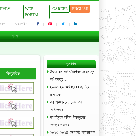
URVEY-
WEB
CAREER
ENGLISH
PORTAL
াযোগ
ওয়েবমেইল
প্রশ্ন
প্রকাশনা
উৎসে কর কর্তন/সংগ্রহ সংক্রান্ত
বিস্তারিত
অধিক্ষেত্র…
২০২৫-২৬ অর্থবছরের জুন’২৬
মাস এবং…
কর অঞ্চল-১০, ঢাকা এর
অধিক্ষেত্র…
সম্পত্তির দলিল নিবন্ধনের
ক্ষেত্রে দানকর…
২০২৩-২০২৪ করবর্ষের স্বাভাবিক