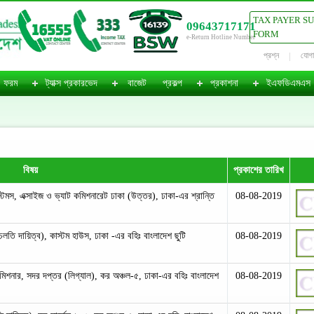
TAX PAYER S
09643717171
FORM
e-Return Hotline Number
প্রশ্ন
যোগ
ফরম
ট্যাক্স প্রকারভেদ
বাজেট
প্রকল্প
প্রকাশনা
ইএফডিএমএস
বিষয়
প্রকাশের তারিখ
টমস, এক্সাইজ ও ভ্যাট কমিশনারেট ঢাকা (উত্তর), ঢাকা-এর শ্রান্তি
08-08-2019
চলতি দায়িত্ব), কাস্টম হাউস, ঢাকা -এর বহিঃ বাংলাদেশ ছুটি
08-08-2019
কমিশনার, সদর দপ্তর (লিগ্যাল), কর অঞ্চল-৫, ঢাকা-এর বহিঃ বাংলাদেশ
08-08-2019