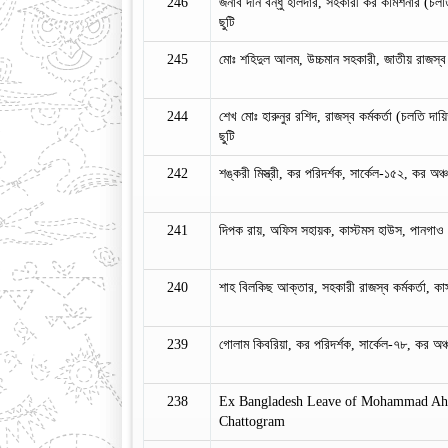
246
জনাব দীন বন্ধু হালদার, সহকারী কর কমিশনার (চলত
ছুটি
245
মোঃ শহিদুল আলম, উচ্চমান সহকারী, জাতীয় রাজস্ব ব
244
শেখ মোঃ হারুনুর রশিদ, রাজস্ব কর্মকর্তা (চলতি দা
ছুটি
242
শঙ্করী মিস্ত্রী, কর পরিদর্শক, সার্কেল-১৫২, কর অঞ
241
দিপক রায়, অফিস সহায়ক, কাস্টমস হাউস, পানগাও এ
240
শাহ বিলকিছ আক্তার, সহকারী রাজস্ব কর্মকর্তা, কা
239
গোলাম কিবরিয়া, কর পরিদর্শক, সার্কেল-৭৮, কর অঞ্চ
238
Ex Bangladesh Leave of Mohammad Ahs
Chattogram