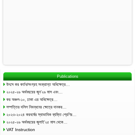
Publications
উৎসে কর কর্তন/সংগ্রহ সংক্রান্ত অধিক্ষেত্র…
২০২৫-২৬ অর্থবছরের জুন’২৬ মাস এবং…
কর অঞ্চল-১০, ঢাকা এর অধিক্ষেত্র…
সম্পত্তির দলিল নিবন্ধনের ক্ষেত্রে দানকর…
২০২৩-২০২৪ করবর্ষের স্বাভাবিক ব্যক্তি শ্রেণির…
২০২৫-২৬ অর্থবছরের জুলাই’২৫ মাস থেকে…
VAT Instruction