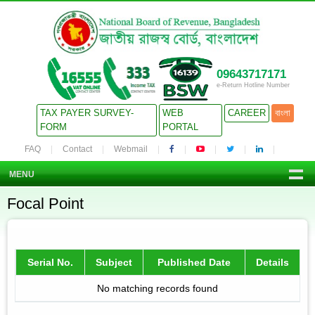
09643717171
e-Return Hotline Number
TAX PAYER SURVEY-
WEB
CAREER
বাংলা
FORM
PORTAL
FAQ
Contact
Webmail
MENU
Focal Point
Serial No.
Subject
Published Date
Details
No matching records found