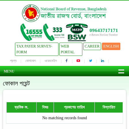
09643717171
e-Return Hotline Number
TAX PAYER SURVEY-
WEB
CAREER
ENGLISH
FORM
PORTAL
প্রশ্ন
যোগাযোগ
ওয়েবমেইল
MENU
ফোকাল পয়েন্ট
ক্রমিক নং.
বিষয়
প্রকাশের তারিখ
বিস্তারিত
No matching records found