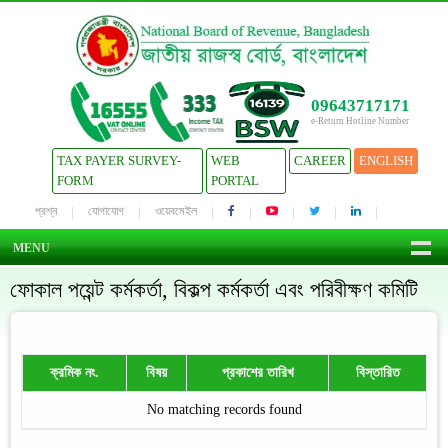
09643717171
e-Return Hotline Number
TAX PAYER SURVEY-
WEB
CAREER
ENGLISH
FORM
PORTAL
প্রশ্ন
যোগাযোগ
ওয়েবমেইল
MENU
ফোকাল পয়েন্ট কর্মকর্তা, বিকল্প কর্মকর্তা এবং পরিবীক্ষণ কমিটি
ক্রমিক নং.
বিষয়
প্রকাশের তারিখ
বিস্তারিত
No matching records found