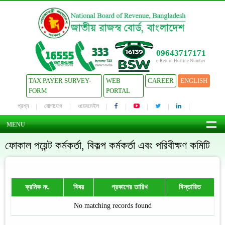
09643717171
e-Return Hotline Number
TAX PAYER SURVEY-
WEB
CAREER
ENGLISH
FORM
PORTAL
প্রশ্ন
যোগাযোগ
ওয়েবমেইল
MENU
ফোকাল পয়েন্ট কর্মকর্তা, বিকল্প কর্মকর্তা এবং পরিবীক্ষণ কমিটি
ক্রমিক নং.
বিষয়
প্রকাশের তারিখ
বিস্তারিত
No matching records found