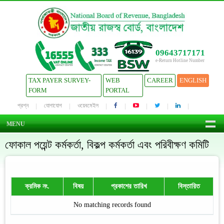
09643717171
e-Return Hotline Number
TAX PAYER SURVEY-
WEB
CAREER
ENGLISH
FORM
PORTAL
প্রশ্ন
যোগাযোগ
ওয়েবমেইল
MENU
ফোকাল পয়েন্ট কর্মকর্তা, বিকল্প কর্মকর্তা এবং পরিবীক্ষণ কমিটি
ক্রমিক নং.
বিষয়
প্রকাশের তারিখ
বিস্তারিত
No matching records found