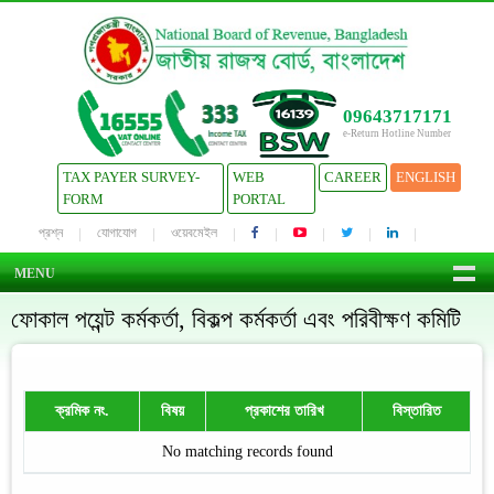
09643717171
e-Return Hotline Number
TAX PAYER SURVEY-
WEB
CAREER
ENGLISH
FORM
PORTAL
প্রশ্ন
যোগাযোগ
ওয়েবমেইল
MENU
ফোকাল পয়েন্ট কর্মকর্তা, বিকল্প কর্মকর্তা এবং পরিবীক্ষণ কমিটি
ক্রমিক নং.
বিষয়
প্রকাশের তারিখ
বিস্তারিত
No matching records found