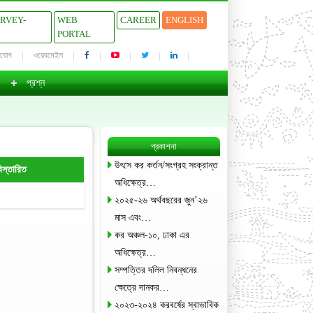
URVEY-
WEB
CAREER
ENGLISH
PORTAL
াযোগ
ওয়েবমেইল
প্রশ্ন
প্রকাশনা
উৎসে কর কর্তন/সংগ্রহ সংক্রান্ত
িস্তারিত
অধিক্ষেত্র…
২০২৫-২৬ অর্থবছরের জুন’২৬
মাস এবং…
কর অঞ্চল-১০, ঢাকা এর
অধিক্ষেত্র…
সম্পত্তির দলিল নিবন্ধনের
ক্ষেত্রে দানকর…
২০২৩-২০২৪ করবর্ষের স্বাভাবিক