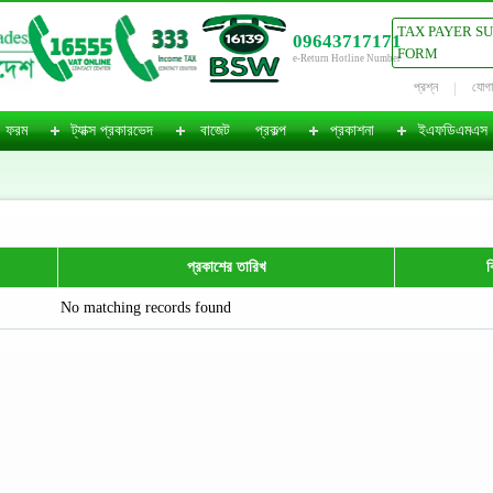
TAX PAYER S
09643717171
FORM
e-Return Hotline Number
প্রশ্ন
যোগ
ফরম
ট্যাক্স প্রকারভেদ
বাজেট
প্রকল্প
প্রকাশনা
ইএফডিএমএস
প্রকাশের তারিখ
ব
No matching records found