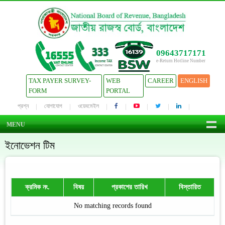
09643717171
e-Return Hotline Number
TAX PAYER SURVEY-
WEB
CAREER
ENGLISH
FORM
PORTAL
প্রশ্ন
যোগাযোগ
ওয়েবমেইল
MENU
ইনোভেশন টিম
ক্রমিক নং.
বিষয়
প্রকাশের তারিখ
বিস্তারিত
No matching records found