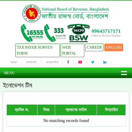
09643717171
e-Return Hotline Number
TAX PAYER SURVEY-
WEB
CAREER
ENGLISH
FORM
PORTAL
প্রশ্ন
যোগাযোগ
ওয়েবমেইল
MENU
ইনোভেশন টিম
ক্রমিক নং.
বিষয়
প্রকাশের তারিখ
বিস্তারিত
No matching records found