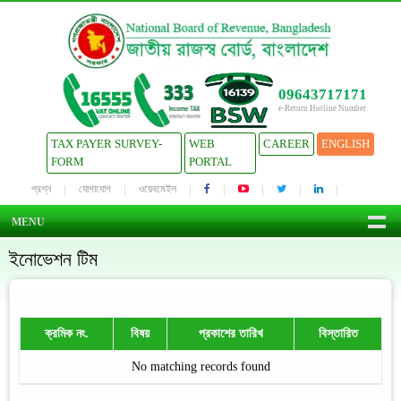
09643717171
e-Return Hotline Number
TAX PAYER SURVEY-
WEB
CAREER
ENGLISH
FORM
PORTAL
প্রশ্ন
যোগাযোগ
ওয়েবমেইল
MENU
ইনোভেশন টিম
ক্রমিক নং.
বিষয়
প্রকাশের তারিখ
বিস্তারিত
No matching records found