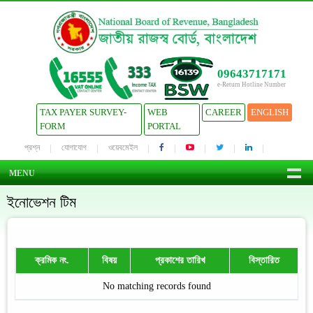
09643717171
e-Return Hotline Number
TAX PAYER SURVEY-
WEB
CAREER
ENGLISH
FORM
PORTAL
প্রশ্ন
যোগাযোগ
ওয়েবমেইল
MENU
ইনোভেশন টিম
ক্রমিক নং.
বিষয়
প্রকাশের তারিখ
বিস্তারিত
No matching records found