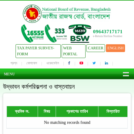
09643717171
e-Return Hotline Number
TAX PAYER SURVEY-
WEB
CAREER
ENGLISH
FORM
PORTAL
প্রশ্ন
যোগাযোগ
ওয়েবমেইল
MENU
উদ্ভাবন কর্মপরিকল্পনা ও বাস্তবায়ন
ক্রমিক নং.
বিষয়
প্রকাশের তারিখ
বিস্তারিত
No matching records found