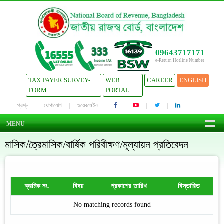
09643717171
e-Return Hotline Number
TAX PAYER SURVEY-
WEB
CAREER
ENGLISH
FORM
PORTAL
প্রশ্ন
যোগাযোগ
ওয়েবমেইল
MENU
মাসিক/ত্রৈমাসিক/বার্ষিক পরিবীক্ষণ/মূল্যায়ন প্রতিবেদন
ক্রমিক নং.
বিষয়
প্রকাশের তারিখ
বিস্তারিত
No matching records found