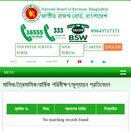
09643717171
e-Return Hotline Number
TAX PAYER SURVEY-
WEB
CAREER
ENGLISH
FORM
PORTAL
প্রশ্ন
যোগাযোগ
ওয়েবমেইল
MENU
মাসিক/ত্রৈমাসিক/বার্ষিক পরিবীক্ষণ/মূল্যায়ন প্রতিবেদন
ক্রমিক নং.
বিষয়
প্রকাশের তারিখ
বিস্তারিত
No matching records found