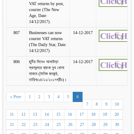
VAT returns by post,
courier (The New
Age, Date:
14/12/2017).
807
Businesses can now
14-12-2017
courier VAT returns
(The Daily Star, Date:
14/12/2017).
806
ছুটির দিনেও আখাউড়া
14-12-2017
স্থলবন্দরে ব্যাংক বুথ খোলা
থাকবে (দৈনিক জনকন্ঠ,
তারিখঃ১৪/১২/২০১৭খ্রীঃ)।
« Prev
1
2
3
4
5
6
7
8
9
10
11
12
13
14
15
16
17
18
19
20
21
22
23
24
25
26
27
28
29
30