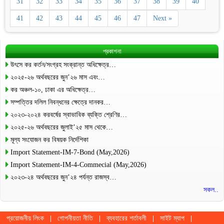
31
32
33
34
35
36
37
38
39
40
41
42
43
44
45
46
47
Next »
প্রকাশনা
উৎসে কর কর্তন/সংগ্রহ সংক্রান্ত অধিক্ষেত্র…
২০২৫-২৬ অর্থবছরের জুন’২৬ মাস এবং…
কর অঞ্চল-১০, ঢাকা এর অধিক্ষেত্র…
সম্পত্তির দলিল নিবন্ধনের ক্ষেত্রে দানকর…
২০২৩-২০২৪ করবর্ষের স্বাভাবিক ব্যক্তি শ্রেণির…
২০২৫-২৬ অর্থবছরের জুলাই’২৫ মাস থেকে…
মূল্য সংযোজন কর বিষয়ক নির্দেশিকা
Import Statement-IM-7-Bond (May,2026)
Import Statement-IM-4-Commecial (May,2026)
২০২৩-২৪ অর্থবছরের জুন’২৪ পর্যন্ত রাজস্ব…
সকল..
প্রয়োজনীয় লিংক
গোপনীয়তা নীতি
ব্যবহারের শর্তাবলী
সাইট ম্যাপ