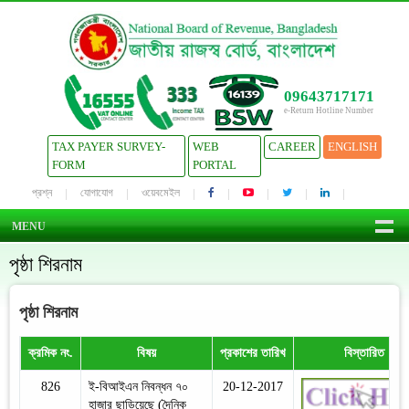
09643717171
e-Return Hotline Number
TAX PAYER SURVEY-
WEB
CAREER
ENGLISH
FORM
PORTAL
প্রশ্ন
যোগাযোগ
ওয়েবমেইল
MENU
পৃষ্ঠা শিরনাম
পৃষ্ঠা শিরনাম
ক্রমিক নং.
বিষয়
প্রকাশের তারিখ
বিস্তারিত
826
ই-বিআইএন নিবন্ধন ৭০
20-12-2017
হাজার ছাড়িয়েছে (দৈনিক