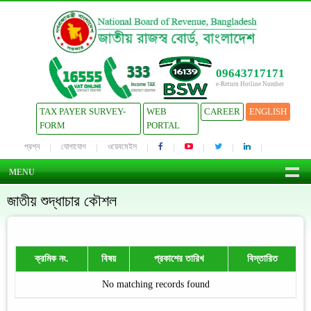
09643717171
e-Return Hotline Number
TAX PAYER SURVEY-
WEB
CAREER
ENGLISH
FORM
PORTAL
প্রশ্ন
যোগাযোগ
ওয়েবমেইল
MENU
জাতীয় শুদ্ধাচার কৌশল
ক্রমিক নং.
বিষয়
প্রকাশের তারিখ
বিস্তারিত
No matching records found