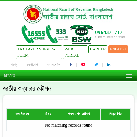
09643717171
e-Return Hotline Number
TAX PAYER SURVEY-
WEB
CAREER
ENGLISH
FORM
PORTAL
প্রশ্ন
যোগাযোগ
ওয়েবমেইল
MENU
জাতীয় শুদ্ধাচার কৌশল
ক্রমিক নং.
বিষয়
প্রকাশের তারিখ
বিস্তারিত
No matching records found