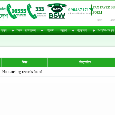
TAX PAYER S
09643717171
FORM
e-Return Hotline Number
প্রশ্ন
যোগ
ফরম
ট্যাক্স প্রকারভেদ
বাজেট
প্রকল্প
প্রকাশনা
ইএফডিএমএস
বিষয়
বিস্তারিত
No matching records found