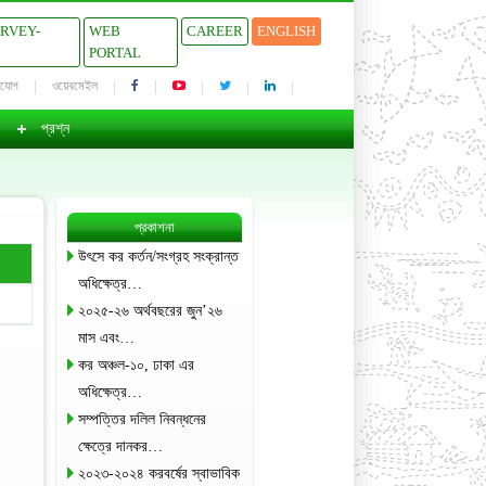
URVEY-
WEB
CAREER
ENGLISH
PORTAL
াযোগ
ওয়েবমেইল
প্রশ্ন
প্রকাশনা
উৎসে কর কর্তন/সংগ্রহ সংক্রান্ত
অধিক্ষেত্র…
২০২৫-২৬ অর্থবছরের জুন’২৬
মাস এবং…
কর অঞ্চল-১০, ঢাকা এর
অধিক্ষেত্র…
সম্পত্তির দলিল নিবন্ধনের
ক্ষেত্রে দানকর…
২০২৩-২০২৪ করবর্ষের স্বাভাবিক