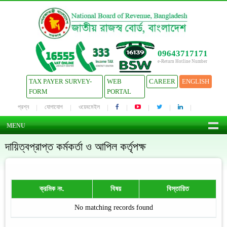
09643717171
e-Return Hotline Number
TAX PAYER SURVEY-
WEB
CAREER
ENGLISH
FORM
PORTAL
প্রশ্ন
যোগাযোগ
ওয়েবমেইল
MENU
দায়িত্বপ্রাপ্ত কর্মকর্তা ও আপিল কর্তৃপক্ষ
ক্রমিক নং.
বিষয়
বিস্তারিত
No matching records found