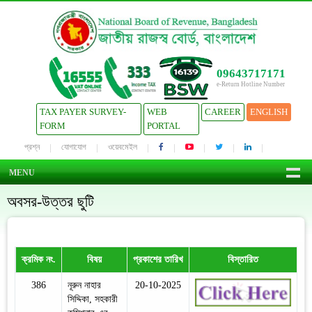
09643717171
e-Return Hotline Number
TAX PAYER SURVEY-
WEB
CAREER
ENGLISH
FORM
PORTAL
প্রশ্ন
যোগাযোগ
ওয়েবমেইল
MENU
অবসর-উত্তর ছুটি
ক্রমিক নং.
বিষয়
প্রকাশের তারিখ
বিস্তারিত
386
নূরুন নাহার
20-10-2025
সিদ্দিকা, সহকারী