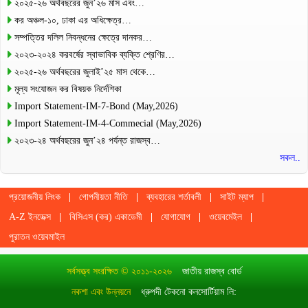
২০২৫-২৬ অর্থবছরের জুন’২৬ মাস এবং…
কর অঞ্চল-১০, ঢাকা এর অধিক্ষেত্র…
সম্পত্তির দলিল নিবন্ধনের ক্ষেত্রে দানকর…
২০২৩-২০২৪ করবর্ষের স্বাভাবিক ব্যক্তি শ্রেণির…
২০২৫-২৬ অর্থবছরের জুলাই’২৫ মাস থেকে…
মূল্য সংযোজন কর বিষয়ক নির্দেশিকা
Import Statement-IM-7-Bond (May,2026)
Import Statement-IM-4-Commecial (May,2026)
২০২৩-২৪ অর্থবছরের জুন’২৪ পর্যন্ত রাজস্ব…
সকল..
প্রয়োজনীয় লিংক
গোপনীয়তা নীতি
ব্যবহারের শর্তাবলী
সাইট ম্যাপ
A-Z ইনডেক্স
বিসিএস (কর) একাডেমী
যোগাযোগ
ওয়েবমেইল
পুরাতন ওয়েবমাইল
সর্বসত্ত্ব সংরক্ষিত © ২০১১-২০২৬
জাতীয় রাজস্ব বোর্ড
নকশা এবং উন্নয়নে
ধ্রুপদী টেকনো কনসোর্টিয়াম লি: