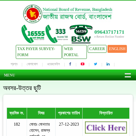
09643717171
e-Return Hotline Number
TAX PAYER SURVEY-
WEB
CAREER
ENGLISH
FORM
PORTAL
প্রশ্ন
যোগাযোগ
ওয়েবমেইল
MENU
অবসর-উত্তর ছুটি
ক্রমিক নং.
বিষয়
প্রকাশের তারিখ
বিস্তারিত
182
মোহাঃ মোখতার
27-12-2023
হোসেন, রাজস্ব