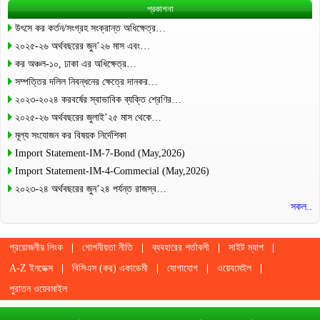
প্রকাশনা
উৎসে কর কর্তন/সংগ্রহ সংক্রান্ত অধিক্ষেত্র…
২০২৫-২৬ অর্থবছরের জুন’২৬ মাস এবং…
কর অঞ্চল-১০, ঢাকা এর অধিক্ষেত্র…
সম্পত্তির দলিল নিবন্ধনের ক্ষেত্রে দানকর…
২০২৩-২০২৪ করবর্ষের স্বাভাবিক ব্যক্তি শ্রেণির…
২০২৫-২৬ অর্থবছরের জুলাই’২৫ মাস থেকে…
মূল্য সংযোজন কর বিষয়ক নির্দেশিকা
Import Statement-IM-7-Bond (May,2026)
Import Statement-IM-4-Commecial (May,2026)
২০২৩-২৪ অর্থবছরের জুন’২৪ পর্যন্ত রাজস্ব…
সকল..
প্রয়োজনীয় লিংক
গোপনীয়তা নীতি
ব্যবহারের শর্তাবলী
সাইট ম্যাপ
A-Z ইনডেক্স
বিসিএস (কর) একাডেমী
যোগাযোগ
ওয়েবমেইল
পুরাতন ওয়েবমাইল