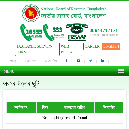
09643717171
e-Return Hotline Number
TAX PAYER SURVEY-
WEB
CAREER
ENGLISH
FORM
PORTAL
প্রশ্ন
যোগাযোগ
ওয়েবমেইল
MENU
অবসর-উত্তর ছুটি
ক্রমিক নং.
বিষয়
প্রকাশের তারিখ
বিস্তারিত
No matching records found