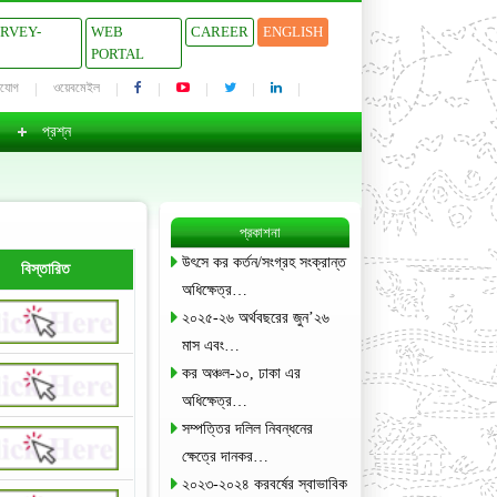
URVEY-
WEB
CAREER
ENGLISH
PORTAL
াযোগ
ওয়েবমেইল
প্রশ্ন
প্রকাশনা
উৎসে কর কর্তন/সংগ্রহ সংক্রান্ত
বিস্তারিত
অধিক্ষেত্র…
২০২৫-২৬ অর্থবছরের জুন’২৬
মাস এবং…
কর অঞ্চল-১০, ঢাকা এর
অধিক্ষেত্র…
সম্পত্তির দলিল নিবন্ধনের
ক্ষেত্রে দানকর…
২০২৩-২০২৪ করবর্ষের স্বাভাবিক