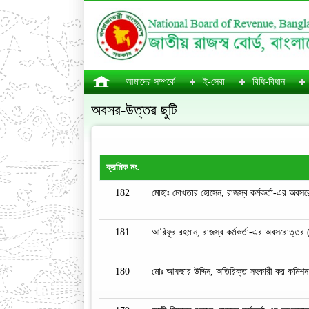
আমাদের সম্পর্কে
ই-সেবা
বিধি-বিধান
অবসর-উত্তর ছুটি
ক্রমিক নং.
182
মোহাঃ মোখতার হোসেন, রাজস্ব কর্মকর্তা-এর অবসর
181
আরিফুর রহমান, রাজস্ব কর্মকর্তা-এর অবসরোত্তর 
180
মোঃ আফছার উদ্দিন, অতিরিক্ত সহকারী কর কমিশন