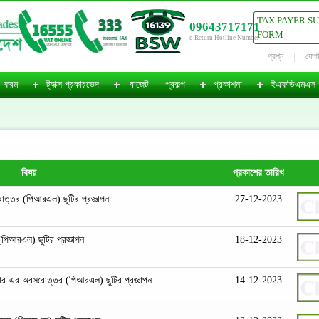
TAX PAYER S
09643717171
FORM
e-Return Hotline Number
প্রশ্ন
যোগ
ফরম
ট্যাক্স প্রকারভেদ
বাজেট
প্রকল্প
প্রকাশনা
ইএফডিএমএস
বিষয়
প্রকাশের তারিখ
োত্তর (পিআরএল) ছুটির প্রজ্ঞাপন
27-12-2023
(পিআরএল) ছুটির প্রজ্ঞাপন
18-12-2023
ার-এর অবসরোত্তর (পিআরএল) ছুটির প্রজ্ঞাপন
14-12-2023