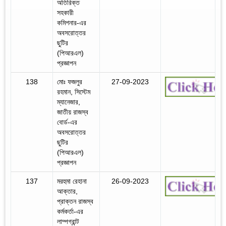
অতিরিক্ত
সহকারী
কমিশনার-এর
অবসরোত্তর
ছুটির
(পিআরএল)
প্রজ্ঞাপন
138
মোঃ ফজলুর
27-09-2023
রহমান, সিস্টেম
ম্যানেজার,
জাতীয় রাজস্ব
বোর্ড-এর
অবসরোত্তর
ছুটির
(পিআরএল)
প্রজ্ঞাপন
137
মরহুমা রেহানা
26-09-2023
আক্তার,
প্রাক্তন রাজস্ব
কর্মকর্তা-এর
লাম্পগ্রান্ট