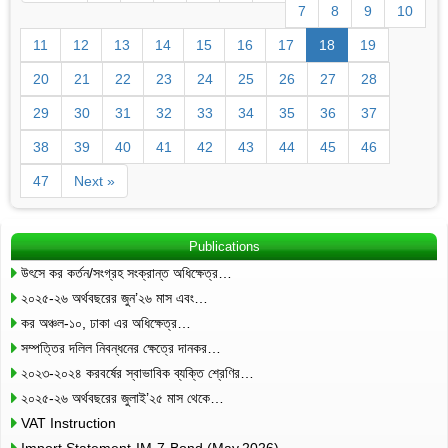
7
8
9
10
11
12
13
14
15
16
17
18
19
20
21
22
23
24
25
26
27
28
29
30
31
32
33
34
35
36
37
38
39
40
41
42
43
44
45
46
47
Next »
Publications
উৎসে কর কর্তন/সংগ্রহ সংক্রান্ত অধিক্ষেত্র…
২০২৫-২৬ অর্থবছরের জুন’২৬ মাস এবং…
কর অঞ্চল-১০, ঢাকা এর অধিক্ষেত্র…
সম্পত্তির দলিল নিবন্ধনের ক্ষেত্রে দানকর…
২০২৩-২০২৪ করবর্ষের স্বাভাবিক ব্যক্তি শ্রেণির…
২০২৫-২৬ অর্থবছরের জুলাই’২৫ মাস থেকে…
VAT Instruction
Import Statement-IM-7-Bond (May,2026)