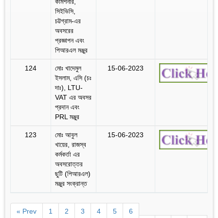
কমিশনার,
সিইভিসি,
চট্টগ্রাম-এর
অবসরের
প্রজ্ঞাপন এবং
পিআরএল মঞ্জুর
124
মোঃ খাদেমুল
15-06-2023
ইসলাম, এসি (চঃ
দাঃ), LTU-
VAT এর অবসর
প্রদান এবং
PRL মঞ্জুর
123
মোঃ আবুল
15-06-2023
খায়ের, রাজস্ব
কর্মকর্তা এর
অবসরোত্তর
ছুটি (পিআরএল)
মঞ্জুর সংক্রান্ত
« Prev
1
2
3
4
5
6