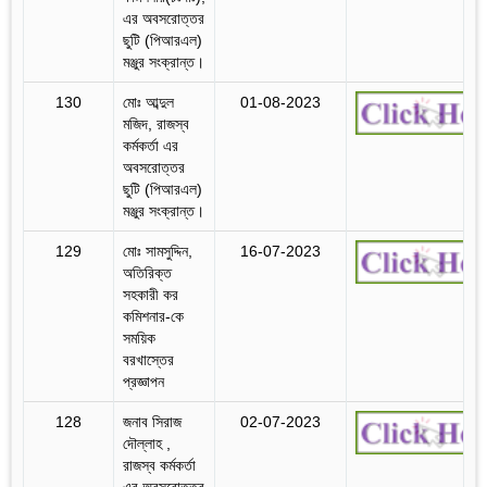
এর অবসরোত্তর
ছুটি (পিআরএল)
মঞ্জুর সংক্রান্ত।
130
মোঃ আব্দুল
01-08-2023
মজিদ, রাজস্ব
কর্মকর্তা এর
অবসরোত্তর
ছুটি (পিআরএল)
মঞ্জুর সংক্রান্ত।
129
মোঃ সামসুদ্দিন,
16-07-2023
অতিরিক্ত
সহকারী কর
কমিশনার-কে
সময়িক
বরখাস্তের
প্রজ্ঞাপন
128
জনাব সিরাজ
02-07-2023
দৌল্লাহ ,
রাজস্ব কর্মকর্তা
এর অবসরোত্তর