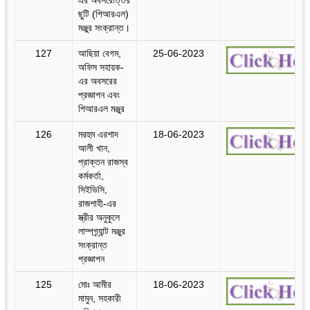
ছুটি (পিআরএল)
মঞ্জুর সংক্রান্ত।
127
আছিয়া বেগম,
25-06-2023
অফিস সহায়ক-
এর অবসরের
প্রজ্ঞাপন এবং
পিআরএল মঞ্জুর
126
মরহুম এরশাদ
18-06-2023
আলী খান,
প্রাক্তন রাজস্ব
কর্মকর্তা,
সিইভিসি,
রাজশাহী-এর
স্ত্রীর অনুকুলে
লাম্পগ্র্যান্ট মঞ্জুর
সংক্রান্ত
প্রজ্ঞাপন
125
মোঃ আমীর
18-06-2023
মামুন, সহকারী