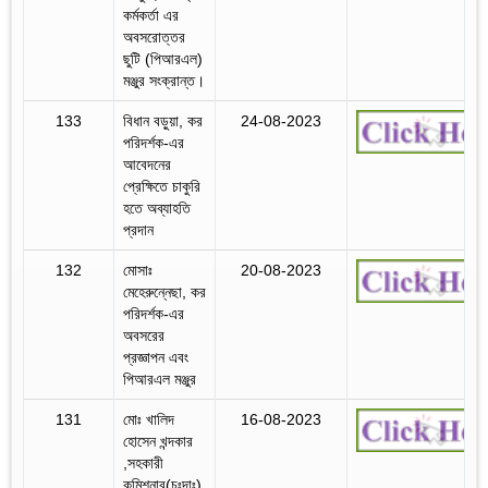
কর্মকর্তা এর
অবসরোত্তর
ছুটি (পিআরএল)
মঞ্জুর সংক্রান্ত।
133
বিধান বড়ুয়া, কর
24-08-2023
পরিদর্শক-এর
আবেদনের
প্রেক্ষিতে চাকুরি
হতে অব্যাহতি
প্রদান
132
মোসাঃ
20-08-2023
মেহেরুন্নেছা, কর
পরিদর্শক-এর
অবসরের
প্রজ্ঞাপন এবং
পিআরএল মঞ্জুর
131
মোঃ খালিদ
16-08-2023
হোসেন খন্দকার
,সহকারী
কমিশনার(চঃদাঃ),