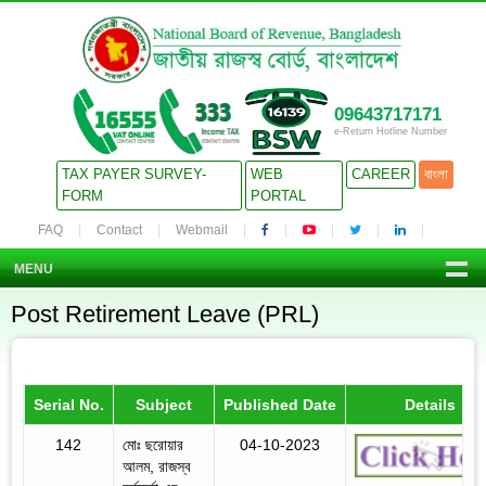
09643717171
e-Return Hotline Number
TAX PAYER SURVEY-
WEB
CAREER
বাংলা
FORM
PORTAL
FAQ
Contact
Webmail
MENU
Post Retirement Leave (PRL)
Serial No.
Subject
Published Date
Details
142
মোঃ ছরোয়ার
04-10-2023
আলম, রাজস্ব