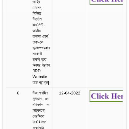
জাহিদ
হোসেন,
সিনিয়র
সিস্টেম
এনালিস্ট,
জাতীয়
রাজস্ব বোর্ড,
ঢাকা-কে
ভূতাপেক্ষভাবে
সরকারী
চাকরি হতে
অবসর প্রদান
[IRD
Website
হতে প্রাপ্ত]
6
মিজ্‌ শারমিন
12-04-2022
সুলতানা, কর
পরিদর্শক- কে
আবেদনের
প্রেক্ষিতে
চাকরি হতে
অব্যাহতি