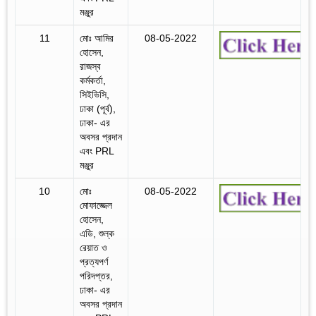
মঞ্জুর
11
মোঃ আমির
08-05-2022
হোসেন,
রাজস্ব
কর্মকর্তা,
সিইভিসি,
ঢাকা (পূর্ব),
ঢাকা- এর
অবসর প্রদান
এবং PRL
মঞ্জুর
10
মোঃ
08-05-2022
মোফাজ্জেল
হোসেন,
এডি, শুল্ক
রেয়াত ও
প্রত্যপর্ণ
পরিদপ্তর,
ঢাকা- এর
অবসর প্রদান