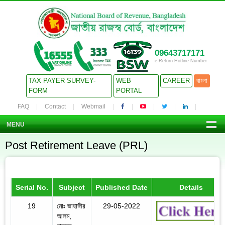
09643717171
e-Return Hotline Number
TAX PAYER SURVEY-
WEB
CAREER
বাংলা
FORM
PORTAL
FAQ
Contact
Webmail
MENU
Post Retirement Leave (PRL)
Serial No.
Subject
Published Date
Details
19
মোঃ জাহাঙ্গীর
29-05-2022
আলম,