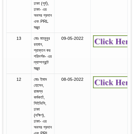
ঢাকা (পূর্ব),
ঢাকা- এর
অবসর প্রদান
এবং PRL
মঞ্জুর
13
মোঃ মাহবুবুর
09-05-2022
রহমান,
প্রাক্তন কর
পরিদর্শক- এর
ল্যাম্পগ্রান্ট
মঞ্জুর
12
মোঃ ইমাম
08-05-2022
হোসেন,
রাজস্ব
কর্মকর্তা,
সিইভিসি,
ঢাকা
(দক্ষিণ),
ঢাকা- এর
অবসর প্রদান
এবং PRL