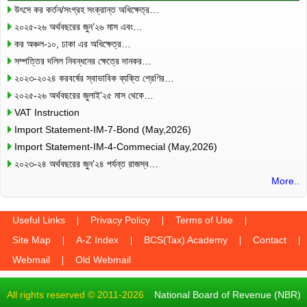
উৎসে কর কর্তন/সংগ্রহ সংক্রান্ত অধিক্ষেত্র…
২০২৫-২৬ অর্থবছরের জুন’২৬ মাস এবং…
কর অঞ্চল-১০, ঢাকা এর অধিক্ষেত্র…
সম্পত্তির দলিল নিবন্ধনের ক্ষেত্রে দানকর…
২০২৩-২০২৪ করবর্ষের স্বাভাবিক ব্যক্তি শ্রেণির…
২০২৫-২৬ অর্থবছরের জুলাই’২৫ মাস থেকে…
VAT Instruction
Import Statement-IM-7-Bond (May,2026)
Import Statement-IM-4-Commecial (May,2026)
২০২৩-২৪ অর্থবছরের জুন’২৪ পর্যন্ত রাজস্ব…
More..
Useful Links
Privacy Policy
Terms of Use
Site Map
A-Z Index
BCS(Tax) Academy
Contact
Webmail
Old Webmail
All rights reserved © 2011-2026
National Board of Revenue (NBR)