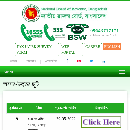
09643717171
e-Return Hotline Number
TAX PAYER SURVEY-
WEB
CAREER
ENGLISH
FORM
PORTAL
প্রশ্ন
যোগাযোগ
ওয়েবমেইল
MENU
অবসর-উত্তর ছুটি
ক্রমিক নং.
বিষয়
প্রকাশের তারিখ
বিস্তারিত
19
মোঃ জাহাঙ্গীর
29-05-2022
আলম, রাজস্ব