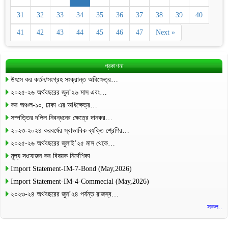
31
32
33
34
35
36
37
38
39
40
41
42
43
44
45
46
47
Next »
প্রকাশনা
উৎসে কর কর্তন/সংগ্রহ সংক্রান্ত অধিক্ষেত্র…
২০২৫-২৬ অর্থবছরের জুন’২৬ মাস এবং…
কর অঞ্চল-১০, ঢাকা এর অধিক্ষেত্র…
সম্পত্তির দলিল নিবন্ধনের ক্ষেত্রে দানকর…
২০২৩-২০২৪ করবর্ষের স্বাভাবিক ব্যক্তি শ্রেণির…
২০২৫-২৬ অর্থবছরের জুলাই’২৫ মাস থেকে…
মূল্য সংযোজন কর বিষয়ক নির্দেশিকা
Import Statement-IM-7-Bond (May,2026)
Import Statement-IM-4-Commecial (May,2026)
২০২৩-২৪ অর্থবছরের জুন’২৪ পর্যন্ত রাজস্ব…
সকল..