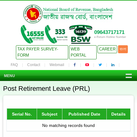
09643717171
e-Return Hotline Number
TAX PAYER SURVEY-
WEB
CAREER
বাংলা
FORM
PORTAL
FAQ
Contact
Webmail
MENU
Post Retirement Leave (PRL)
Serial No.
Subject
Published Date
Details
No matching records found