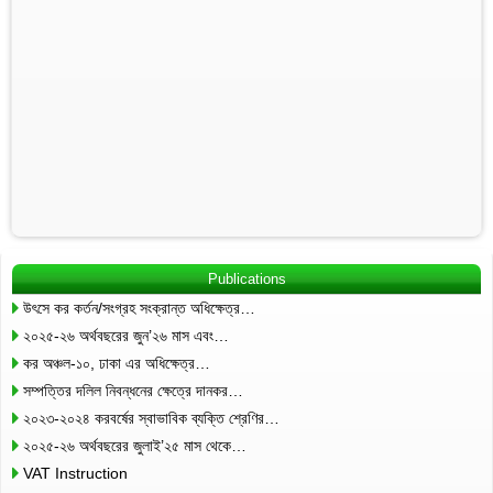
Publications
উৎসে কর কর্তন/সংগ্রহ সংক্রান্ত অধিক্ষেত্র…
২০২৫-২৬ অর্থবছরের জুন’২৬ মাস এবং…
কর অঞ্চল-১০, ঢাকা এর অধিক্ষেত্র…
সম্পত্তির দলিল নিবন্ধনের ক্ষেত্রে দানকর…
২০২৩-২০২৪ করবর্ষের স্বাভাবিক ব্যক্তি শ্রেণির…
২০২৫-২৬ অর্থবছরের জুলাই’২৫ মাস থেকে…
VAT Instruction