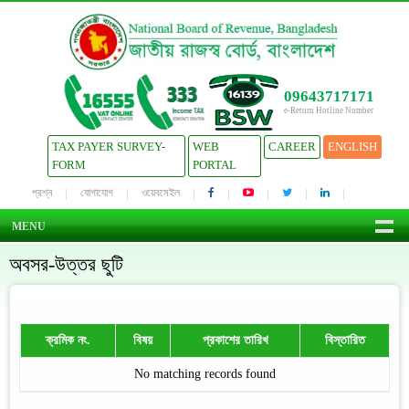
09643717171
e-Return Hotline Number
TAX PAYER SURVEY-
WEB
CAREER
ENGLISH
FORM
PORTAL
প্রশ্ন
যোগাযোগ
ওয়েবমেইল
MENU
অবসর-উত্তর ছুটি
ক্রমিক নং.
বিষয়
প্রকাশের তারিখ
বিস্তারিত
No matching records found